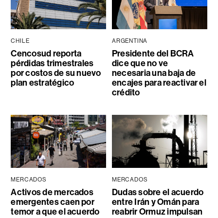
CHILE
ARGENTINA
Cencosud reporta
Presidente del BCRA
pérdidas trimestrales
dice que no ve
por costos de su nuevo
necesaria una baja de
plan estratégico
encajes para reactivar el
crédito
MERCADOS
MERCADOS
Activos de mercados
Dudas sobre el acuerdo
emergentes caen por
entre Irán y Omán para
temor a que el acuerdo
reabrir Ormuz impulsan