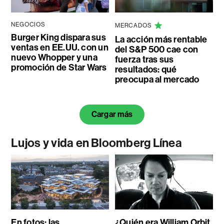
NEGOCIOS
MERCADOS
Burger King dispara sus
La acción más rentable
ventas en EE.UU. con un
del S&P 500 cae con
nuevo Whopper y una
fuerza tras sus
promoción de Star Wars
resultados: qué
preocupa al mercado
Cargar más
Lujos y vida en Bloomberg Línea
En fotos: las
¿Quién era William Orbit,