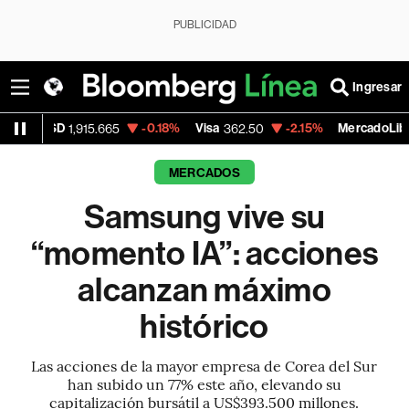
PUBLICIDAD
Ingresar
-0.18%
Visa
-2.15%
MercadoLibre
1,915.665
362.50
1,821.795
MERCADOS
Samsung vive su
“momento IA”: acciones
alcanzan máximo
histórico
Las acciones de la mayor empresa de Corea del Sur
han subido un 77% este año, elevando su
capitalización bursátil a US$393.500 millones.