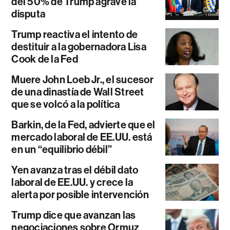
del 50% de Trump agrave la
disputa
Trump reactiva el intento de
destituir a la gobernadora Lisa
Cook de la Fed
Muere John Loeb Jr., el sucesor
de una dinastía de Wall Street
que se volcó a la política
Barkin, de la Fed, advierte que el
mercado laboral de EE.UU. está
en un “equilibrio débil”
Yen avanza tras el débil dato
laboral de EE.UU. y crece la
alerta por posible intervención
Trump dice que avanzan las
negociaciones sobre Ormuz