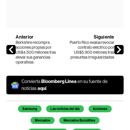
Anterior
Siguiente
Berkshire recompra
Puerto Rico evalúa revocar
acciones propias por
contrato eléctrico por
US$4.500 millones tras
US$5.900 millones tras
elevar sus ganancias
presuntas irregularidades
operativas
Convierta
Bloomberg Línea
en su fuente de
noticias
aquí
Temas de este artículo
Samsung
Las noticias del día
Acciones
Mercados
Mercados Bursátiles