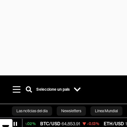
Seleccione un país
Las noticias del día
Newsletters
Línea Mundial
BTC/USD
64,853.91
ETH/USD
1,914.675
+0.02%
-0.13%
Bloomberg 