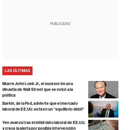
PUBLICIDAD
LAS ÚLTIMAS
Muere John Loeb Jr., el sucesor de una
dinastía de Wall Street que se volcó a la
política
Barkin, de la Fed, advierte que el mercado
laboral de EE.UU. está en un “equilibrio débil”
Yen avanza tras el débil dato laboral de EE.UU.
y crece la alerta por posible intervención