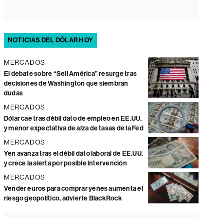
NOTICIAS DEL DÓLAR HOY
MERCADOS
El debate sobre “Sell América” resurge tras
decisiones de Washington que siembran
dudas
MERCADOS
Dólar cae tras débil dato de empleo en EE.UU.
y menor expectativa de alza de tasas de la Fed
MERCADOS
Yen avanza tras el débil dato laboral de EE.UU.
y crece la alerta por posible intervención
MERCADOS
Vender euros para comprar yenes aumenta el
riesgo geopolítico, advierte BlackRock