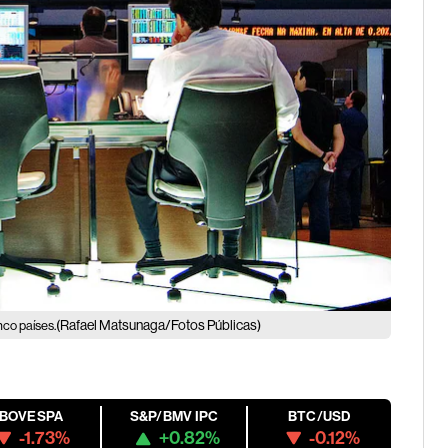
(Rafael Matsunaga/Fotos Públicas)
nco países.
IBOVESPA
S&P/BMV IPC
BTC/USD
-1.73%
+0.82%
-0.12%