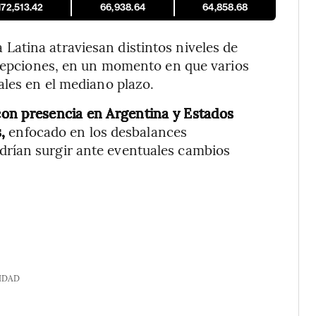
172,513.42
66,938.64
64,858.68
atina atraviesan distintos niveles de
xcepciones, en un momento en que varios
ales en el mediano plazo.
con presencia en Argentina y Estados
s,
enfocado en los desbalances
rían surgir ante eventuales cambios
IDAD