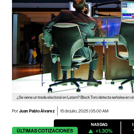
¿Se viene un trade electoral en Latam? Black Toro detecta señales en ci
Por
Juan Pablo Álvarez
15 de julio, 2025 | 05:00 AM
NASDAQ
+1.30%
ÚLTIMAS
COTIZACIONES