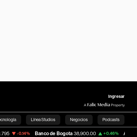
Ingresar
ecnología
Línea Studios
Negocios
Podcasts
Banco de Bogota
38,900.00
Apple
313.305
14%
+0.46%
English