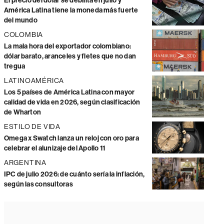
El precio del dólar se debilita en julio y
América Latina tiene la moneda más fuerte
del mundo
COLOMBIA
La mala hora del exportador colombiano:
dólar barato, aranceles y fletes que no dan
tregua
LATINOAMÉRICA
Los 5 países de América Latina con mayor
calidad de vida en 2026, según clasificación
de Wharton
ESTILO DE VIDA
Omega x Swatch lanza un reloj con oro para
celebrar el alunizaje del Apollo 11
ARGENTINA
IPC de julio 2026: de cuánto sería la inflación,
según las consultoras