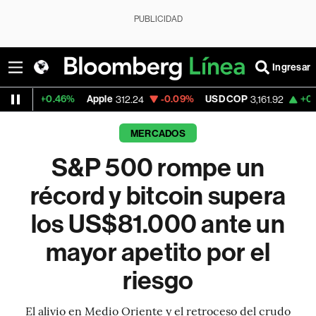
PUBLICIDAD
Ingresar
6%
Apple
-0.09%
USD COP
+0.08%
Tesla
312.24
3,161.92
32
MERCADOS
S&P 500 rompe un
récord y bitcoin supera
los US$81.000 ante un
mayor apetito por el
riesgo
El alivio en Medio Oriente y el retroceso del crudo