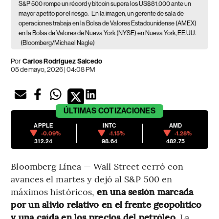
S&P 500 rompe un récord y bitcoin supera los US$81.000 ante un
mayor apetito por el riesgo.
En la imagen, un gerente de sala de
operaciones trabaja en la Bolsa de Valores Estadounidense (AMEX)
en la Bolsa de Valores de Nueva York (NYSE) en Nueva York, EE.UU.
(Bloomberg/Michael Nagle)
Por
Carlos Rodríguez Salcedo
05 de mayo, 2026 | 04:08 PM
ÚLTIMAS
COTIZACIONES
APPLE
INTC
AMD
-0.09%
-1.15%
-1.28%
312.24
98.64
482.75
Bloomberg Línea — Wall Street cerró con
avances el martes y dejó al S&P 500 en
máximos históricos,
en una sesión marcada
por un alivio relativo en el frente geopolítico
y una caída en los precios del petróleo
. La