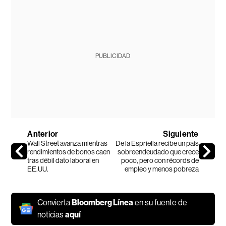
PUBLICIDAD
Anterior
Siguiente
Wall Street avanza mientras
De la Espriella recibe un país
rendimientos de bonos caen
sobreendeudado que crece
tras débil dato laboral en
poco, pero con récords de
EE.UU.
empleo y menos pobreza
Convierta
Bloomberg Línea
en su fuente de
noticias
aquí