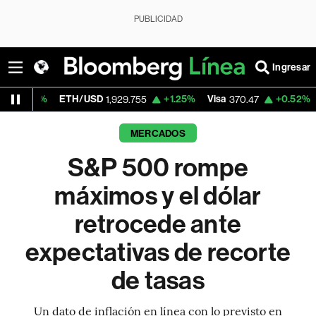
PUBLICIDAD
Ingresar
USD
+1.25%
Visa
+0.52%
MercadoLibre
1,929.755
370.47
1,82
MERCADOS
S&P 500 rompe
máximos y el dólar
retrocede ante
expectativas de recorte
de tasas
Un dato de inflación en línea con lo previsto en