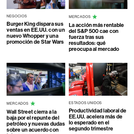
NEGOCIOS
MERCADOS
Burger King dispara sus
La acción más rentable
ventas en EE.UU. con un
del S&P 500 cae con
nuevo Whopper y una
fuerza tras sus
promoción de Star Wars
resultados: qué
preocupa al mercado
ESTADOS UNIDOS
MERCADOS
Productividad laboral de
Wall Street cierra a la
EE.UU. acelera más de
baja por el repunte del
lo esperado en el
petróleo y nuevas dudas
segundo trimestre
sobre un acuerdo con