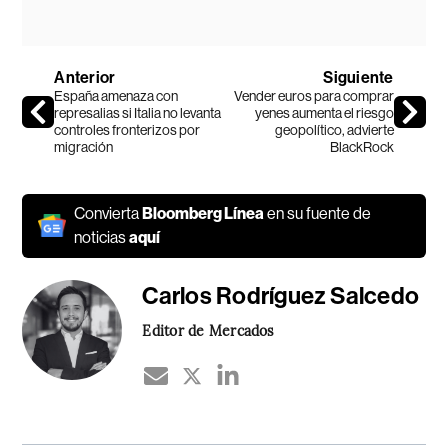
Anterior
Siguiente
España amenaza con
Vender euros para comprar
represalias si Italia no levanta
yenes aumenta el riesgo
controles fronterizos por
geopolítico, advierte
migración
BlackRock
Convierta
Bloomberg Línea
en su fuente de
noticias
aquí
Carlos Rodríguez Salcedo
Editor de Mercados