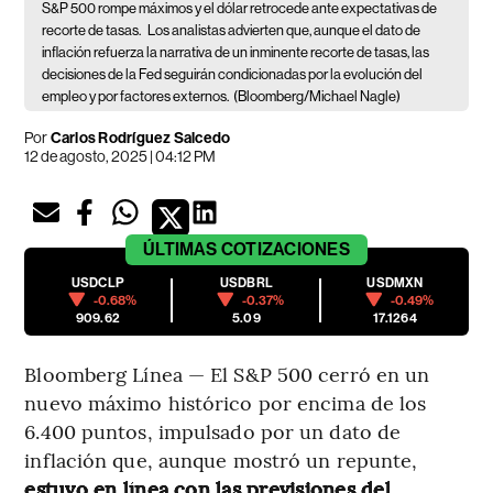
S&P 500 rompe máximos y el dólar retrocede ante expectativas de
recorte de tasas.
Los analistas advierten que, aunque el dato de
inflación refuerza la narrativa de un inminente recorte de tasas, las
decisiones de la Fed seguirán condicionadas por la evolución del
empleo y por factores externos.
(Bloomberg/Michael Nagle)
Por
Carlos Rodríguez Salcedo
12 de agosto, 2025 | 04:12 PM
ÚLTIMAS
COTIZACIONES
USDCLP
USDBRL
USDMXN
-0.68%
-0.37%
-0.49%
909.62
5.09
17.1264
Bloomberg Línea — El S&P 500 cerró en un
nuevo máximo histórico por encima de los
6.400 puntos, impulsado por un dato de
inflación que, aunque mostró un repunte,
estuvo en línea con las previsiones del