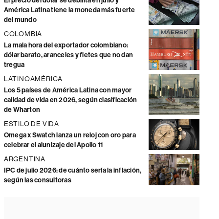
El precio del dólar se debilita en julio y
América Latina tiene la moneda más fuerte
del mundo
COLOMBIA
La mala hora del exportador colombiano:
dólar barato, aranceles y fletes que no dan
tregua
LATINOAMÉRICA
Los 5 países de América Latina con mayor
calidad de vida en 2026, según clasificación
de Wharton
ESTILO DE VIDA
Omega x Swatch lanza un reloj con oro para
celebrar el alunizaje del Apollo 11
ARGENTINA
IPC de julio 2026: de cuánto sería la inflación,
según las consultoras