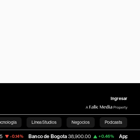
Ingresar
ecnología
Línea Studios
Negocios
Podcasts
Banco de Bogota
38,900.00
Apple
313.305
%
+0.46%
+
English