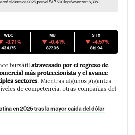
 marcó el cierre de 2025, pero el S&P 500 logró avanzar 16,39%.
WDC
MU
STX
-3.71%
-0.41%
-4.57%
434.175
877.96
812.94
nce bursátil
atravesado por el regreso de
comercial más proteccionista y el avance
tiples sectores
. Mientras algunos gigantes
iveles de competencia, otras compañías del
ina en 2025 tras la mayor caída del dólar