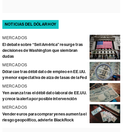
NOTICIAS DEL DÓLAR HOY
MERCADOS
El debate sobre “Sell América” resurge tras
decisiones de Washington que siembran
dudas
MERCADOS
Dólar cae tras débil dato de empleo en EE.UU.
y menor expectativa de alza de tasas de la Fed
MERCADOS
Yen avanza tras el débil dato laboral de EE.UU.
y crece la alerta por posible intervención
MERCADOS
Vender euros para comprar yenes aumenta el
riesgo geopolítico, advierte BlackRock