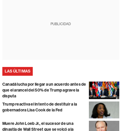
PUBLICIDAD
LAS ÚLTIMAS
Canadá lucha por llegar a un acuerdo antes de
que el arancel del 50% de Trump agrave la
disputa
Trump reactiva el intento de destituir a la
gobernadora Lisa Cook de la Fed
Muere John Loeb Jr., el sucesor de una
dinastía de Wall Street que se volcó a la