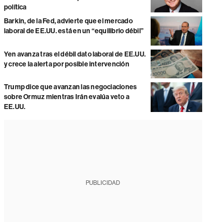
política
Barkin, de la Fed, advierte que el mercado
laboral de EE.UU. está en un “equilibrio débil”
Yen avanza tras el débil dato laboral de EE.UU.
y crece la alerta por posible intervención
Trump dice que avanzan las negociaciones
sobre Ormuz mientras Irán evalúa veto a
EE.UU.
PUBLICIDAD