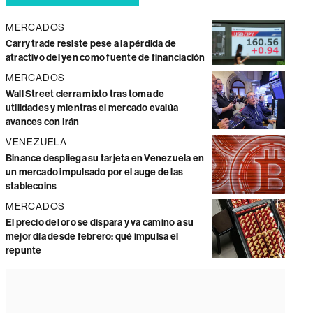
MERCADOS
Carry trade resiste pese a la pérdida de
atractivo del yen como fuente de financiación
MERCADOS
Wall Street cierra mixto tras toma de
utilidades y mientras el mercado evalúa
avances con Irán
VENEZUELA
Binance despliega su tarjeta en Venezuela en
un mercado impulsado por el auge de las
stablecoins
MERCADOS
El precio del oro se dispara y va camino a su
mejor día desde febrero: qué impulsa el
repunte