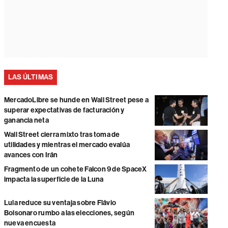
LAS ÚLTIMAS
MercadoLibre se hunde en Wall Street pese a
superar expectativas de facturación y
ganancia neta
Wall Street cierra mixto tras toma de
utilidades y mientras el mercado evalúa
avances con Irán
Fragmento de un cohete Falcon 9 de SpaceX
impacta la superficie de la Luna
Lula reduce su ventaja sobre Flávio
Bolsonaro rumbo a las elecciones, según
nueva encuesta