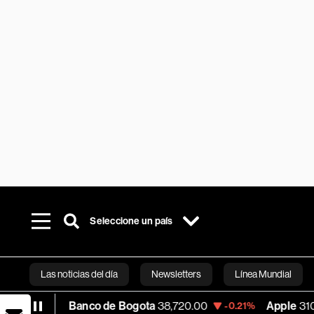
Seleccione un país
Las noticias del día
Newsletters
Línea Mundial
Banco de Bogota
38,720.00
Apple
310.94
-0.21%
+0.5
Bloomberg 