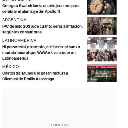
Omega x Swatch lanza un reloj con oro para
celebrar el alunizaje del Apollo 11
ARGENTINA
IPC de julio 2026: de cuánto sería la inflación,
según las consultoras
LATINOAMÉRICA
Ni presencial, ni remoto, ni híbrido: el nuevo
modelo laboral que WeWork ve crecer en
Latinoamérica
MÉXICO
Gastos del Mundial le pasan factura a
Ollamani de Emilio Azcárraga
PUBLICIDAD