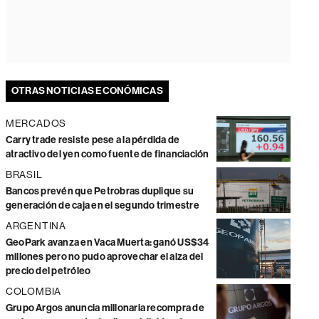
OTRAS NOTICIAS ECONÓMICAS
MERCADOS
Carry trade resiste pese a la pérdida de
atractivo del yen como fuente de financiación
BRASIL
Bancos prevén que Petrobras duplique su
generación de caja en el segundo trimestre
ARGENTINA
GeoPark avanza en Vaca Muerta: ganó US$34
millones pero no pudo aprovechar el alza del
precio del petróleo
COLOMBIA
Grupo Argos anuncia millonaria recompra de