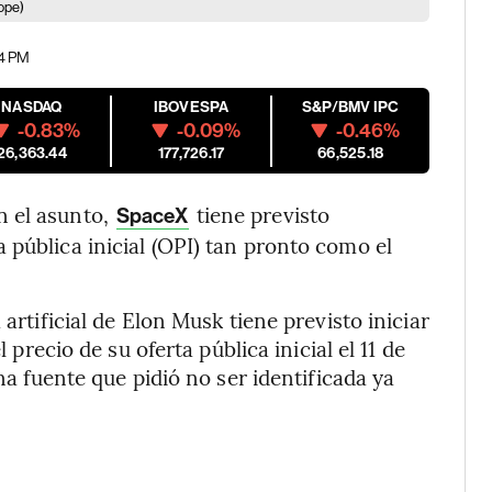
ope)
04 PM
NASDAQ
IBOVESPA
S&P/BMV IPC
-0.83%
-0.09%
-0.46%
26,363.44
177,726.17
66,525.18
n el asunto,
tiene previsto
SpaceX
 pública inicial (OPI) tan pronto como el
 artificial de Elon Musk tiene previsto iniciar
l precio de su oferta pública inicial el 11 de
una fuente que pidió no ser identificada ya