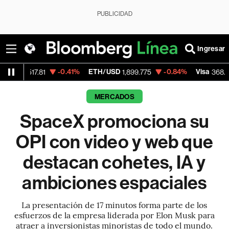
PUBLICIDAD
Ingresar
-0.41%
ETH/USD
-0.84%
Visa
-0.28%
81
1,899.775
368.54
MERCADOS
SpaceX promociona su
OPI con video y web que
destacan cohetes, IA y
ambiciones espaciales
La presentación de 17 minutos forma parte de los
esfuerzos de la empresa liderada por Elon Musk para
atraer a inversionistas minoristas de todo el mundo.