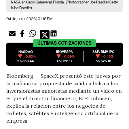
NASA, en Cabo Cañaveral, Florida.
(Photographer: Joe Raedle/Getty
I/Joe Raedle)
04 de junio, 2026 | 01:16 PM
ÚLTIMAS
COTIZACIONES
NASDAQ
IBOVESPA
S&P/BMV IPC
-0.83%
-0.09%
-0.46%
26,363.44
177,726.17
66,525.18
Bloomberg — SpaceX presentó este jueves por
la mañana su propuesta de salida a bolsa a los
inversionistas minoristas mediante un video en
el que el director financiero, Bret Johnsen,
explica la relación entre los negocios de
cohetes, satélites e inteligencia artificial de la
empresa.