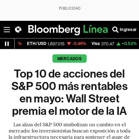
PUBLICIDAD
Ingresar
ETH/USD
-0.46%
Visa
+0.52%
MercadoLib
1,897.015
370.47
MERCADOS
Top 10 de acciones del
S&P 500 más rentables
en mayo: Wall Street
premia el motor de la IA
Las alzas del S&P 500 simbolizan un cambio en el
mercado: los inversionistas buscan exposición a toda
la infraestructura necesaria para sostener el auge de