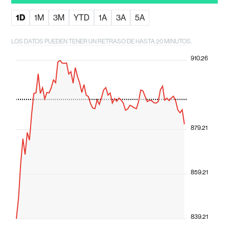
1D
1M
3M
YTD
1A
3A
5A
LOS DATOS PUEDEN TENER UN RETRASO DE HASTA 20 MINUTOS.
910.26
879.21
859.21
839.21