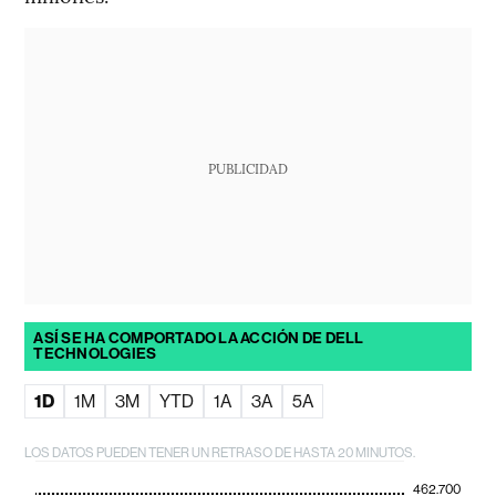
PUBLICIDAD
ASÍ SE HA COMPORTADO LA ACCIÓN DE DELL
TECHNOLOGIES
1D
1M
3M
YTD
1A
3A
5A
LOS DATOS PUEDEN TENER UN RETRASO DE HASTA 20 MINUTOS.
462.700