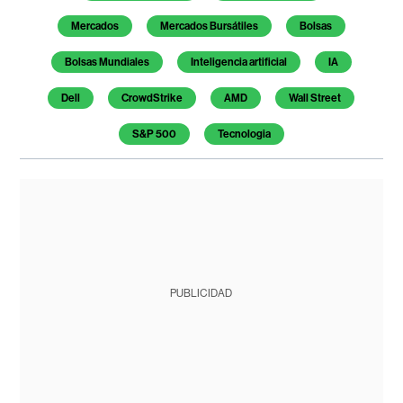
Mercados
Mercados Bursátiles
Bolsas
Bolsas Mundiales
Inteligencia artificial
IA
Dell
CrowdStrike
AMD
Wall Street
S&P 500
Tecnologia
PUBLICIDAD