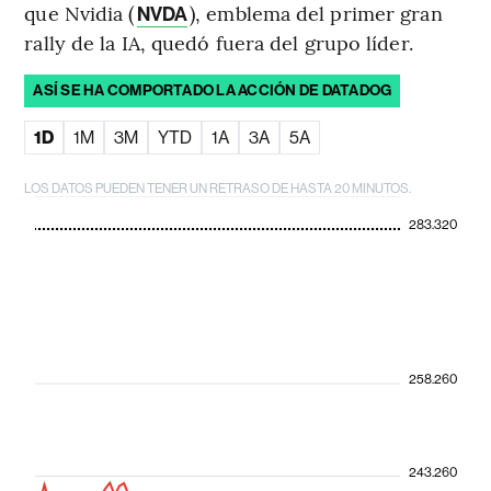
que Nvidia (
), emblema del primer gran
NVDA
rally de la IA, quedó fuera del grupo líder.
ASÍ SE HA COMPORTADO LA ACCIÓN DE DATADOG
1D
1M
3M
YTD
1A
3A
5A
LOS DATOS PUEDEN TENER UN RETRASO DE HASTA 20 MINUTOS.
283.320
258.260
243.260