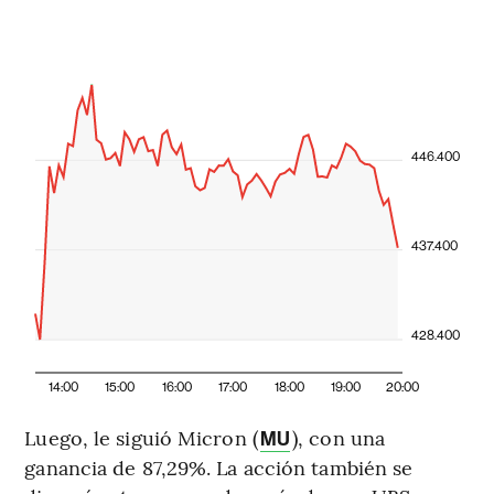
446.400
437.400
428.400
14:00
15:00
16:00
17:00
18:00
19:00
20:00
Luego, le siguió Micron (
), con una
MU
ganancia de 87,29%. La acción también se