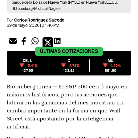
parqué de la Bolsa de Nueva York (NYSE) en Nueva York, EE.UU.
(Bloomberg/Michael Nagle)
Por
Carlos Rodríguez Salcedo
29 de mayo, 2026 | 04:46 PM
ÚLTIMAS
COTIZACIONES
DELL
C
MU
-5.41%
-2.78%
-1.25%
437.65
133.82
881.60
Bloomberg Línea — El S&P 500 cerró mayo en
máximos históricos, pero las acciones que
lideraron las ganancias del mes muestran un
cambio importante en la forma en que Wall
Street está apostando por la inteligencia
artificial.