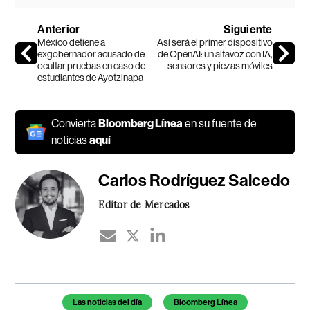
Anterior
Siguiente
México detiene a
Así será el primer dispositivo
exgobernador acusado de
de OpenAI: un altavoz con IA,
ocultar pruebas en caso de
sensores y piezas móviles
estudiantes de Ayotzinapa
Convierta
Bloomberg Línea
en su fuente de
noticias
aquí
Carlos Rodríguez Salcedo
Editor de Mercados
Temas de este artículo
Las noticias del día
Bloomberg Línea