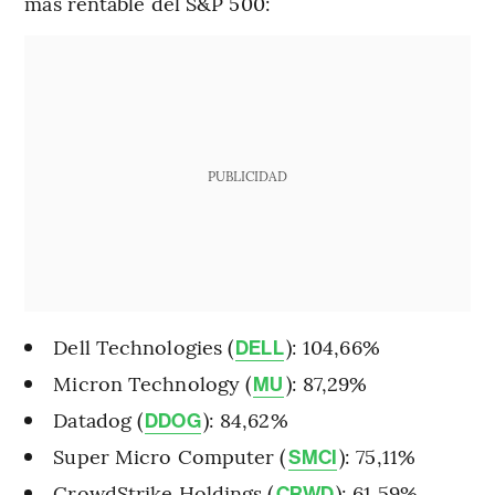
más rentable del S&P 500:
PUBLICIDAD
Dell Technologies (
): 104,66%
DELL
Micron Technology (
): 87,29%
MU
Datadog (
): 84,62%
DDOG
Super Micro Computer (
): 75,11%
SMCI
CrowdStrike Holdings (
): 61,59%
CRWD