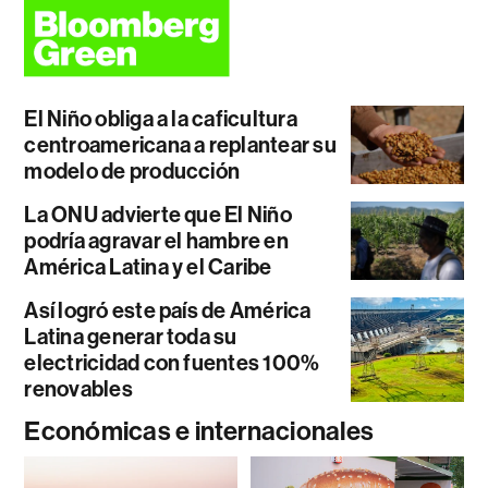
El Niño obliga a la caficultura
centroamericana a replantear su
modelo de producción
La ONU advierte que El Niño
podría agravar el hambre en
América Latina y el Caribe
Así logró este país de América
Latina generar toda su
electricidad con fuentes 100%
renovables
Económicas e internacionales