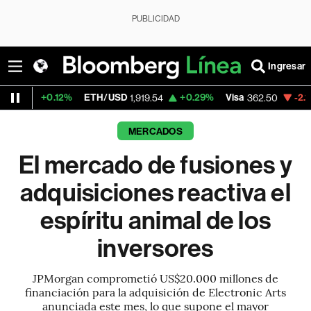
PUBLICIDAD
Ingresar
.12%
ETH/USD
+0.29%
Visa
-2.15%
Mercad
1,919.54
362.50
MERCADOS
El mercado de fusiones y
adquisiciones reactiva el
espíritu animal de los
inversores
JPMorgan comprometió US$20.000 millones de
financiación para la adquisición de Electronic Arts
anunciada este mes, lo que supone el mayor