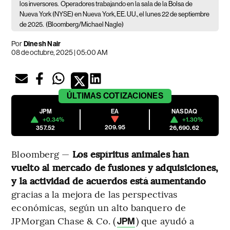
los inversores.
Operadores trabajando en la sala de la Bolsa de
Nueva York (NYSE) en Nueva York, EE. UU., el lunes 22 de septiembre
de 2025.
(Bloomberg/Michael Nagle)
Por
Dinesh Nair
08 de octubre, 2025 | 05:00 AM
ÚLTIMAS
COTIZACIONES
JPM
NASDAQ
EA
+0.34%
+1.30%
209.95
357.52
26,690.62
Bloomberg —
Los espíritus animales han
vuelto al mercado de fusiones y adquisiciones,
y la actividad de acuerdos está aumentando
gracias a la mejora de las perspectivas
económicas, según un alto banquero de
JPMorgan Chase & Co. (
) que ayudó a
JPM