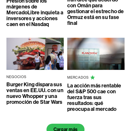
Presión sobre los
con Omán para
márgenes de
gestionar el estrecho de
MercadoLibre inquieta a
Ormuz está en su fase
inversores y acciones
final
caen en el Nasdaq
NEGOCIOS
MERCADOS
Burger King dispara sus
La acción más rentable
ventas en EE.UU. con un
del S&P 500 cae con
nuevo Whopper y una
fuerza tras sus
promoción de Star Wars
resultados: qué
preocupa al mercado
Cargar más