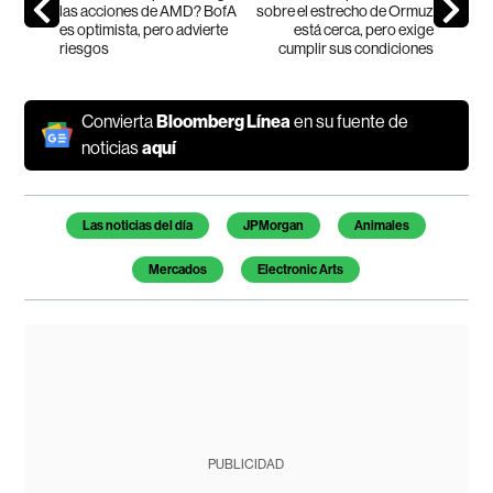
las acciones de AMD? BofA
sobre el estrecho de Ormuz
es optimista, pero advierte
está cerca, pero exige
riesgos
cumplir sus condiciones
Convierta
Bloomberg Línea
en su fuente de
noticias
aquí
Temas de este artículo
Las noticias del día
JPMorgan
Animales
Mercados
Electronic Arts
PUBLICIDAD