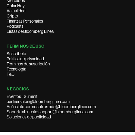
Mercados
Dólar Hoy
Actualidad
Cripto
Finanzas Personales
Podcasts
Listas de Bloomberg Línea
TÉRMINOS DE USO
Suscríbete
Política de privacidad
Términos de suscripción
Tecnología
T&C
NEGOCIOS
Eventos - Summit
partnerships@bloomberglinea.com
Anúnciate con nosotros ads@bloomberglinea.com
Soporte al cliente: support@bloomberglinea.com
Soluciones de publicidad