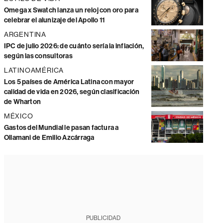
Omega x Swatch lanza un reloj con oro para
celebrar el alunizaje del Apollo 11
ARGENTINA
IPC de julio 2026: de cuánto sería la inflación,
según las consultoras
LATINOAMÉRICA
Los 5 países de América Latina con mayor
calidad de vida en 2026, según clasificación
de Wharton
MÉXICO
Gastos del Mundial le pasan factura a
Ollamani de Emilio Azcárraga
PUBLICIDAD