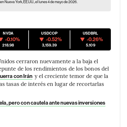
n Nueva York, EE.UU., el lunes 4 de mayo de 2026.
NVDA
USDCOP
USDBRL
-0.10%
-0.52%
-0.26%
218.98
3,159.39
5.109
nidos cerraron nuevamente a la baja el
epunte de los rendimientos de los bonos del
y el creciente temor de que la
guerra con Irán
as tasas de interés en lugar de recortarlas
ela, pero con cautela ante nuevas inversiones