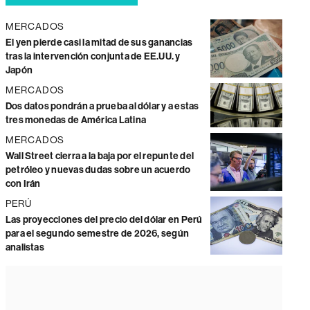
MERCADOS
El yen pierde casi la mitad de sus ganancias
tras la intervención conjunta de EE.UU. y
Japón
MERCADOS
Dos datos pondrán a prueba al dólar y a estas
tres monedas de América Latina
MERCADOS
Wall Street cierra a la baja por el repunte del
petróleo y nuevas dudas sobre un acuerdo
con Irán
PERÚ
Las proyecciones del precio del dólar en Perú
para el segundo semestre de 2026, según
analistas