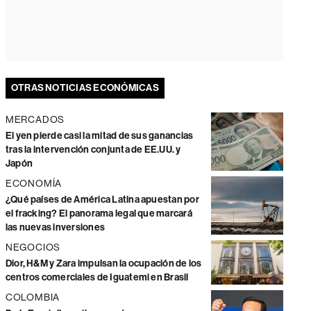
OTRAS NOTICIAS ECONÓMICAS
MERCADOS
El yen pierde casi la mitad de sus ganancias
tras la intervención conjunta de EE.UU. y
Japón
ECONOMÍA
¿Qué países de América Latina apuestan por
el fracking? El panorama legal que marcará
las nuevas inversiones
NEGOCIOS
Dior, H&M y Zara impulsan la ocupación de los
centros comerciales de Iguatemi en Brasil
COLOMBIA