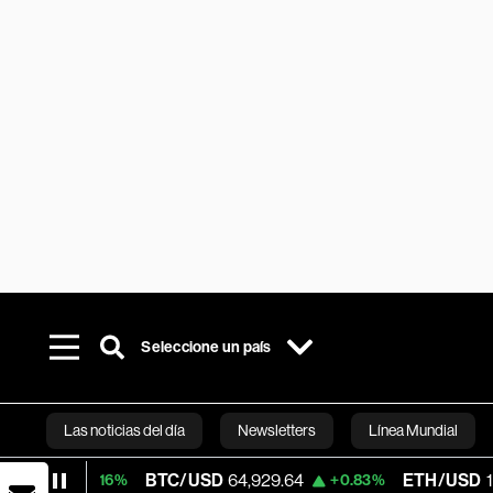
Seleccione un país
Las noticias del día
Newsletters
Línea Mundial
BTC/USD
64,929.64
ETH/USD
1,915.568
.16%
+0.83%
+
Bloomberg 