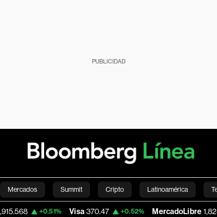
PUBLICIDAD
Mercados
Summit
Cripto
Latinoamérica
T
Visa
370.47
MercadoLibre
1,824.26
0.51%
+0.52%
-5.2
Green
Economía
Estilo de vida
Mundo
Videos