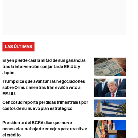
LAS ÚLTIMAS
El yen pierde casi la mitad de sus ganancias
tras la intervención conjunta de EE.UU. y
Japón
Trump dice que avanzan las negociaciones
sobre Ormuz mientras Irán evalúa veto a
EE.UU.
Cencosud reporta pérdidas trimestrales por
costos de su nuevo plan estratégico
Presidente del BCRA dice que no ve
necesaria una baja de encajes para reactivar
el crédito