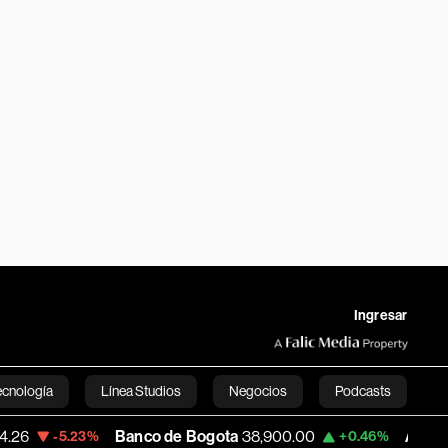
Ingresar
ecnología
Línea Studios
Negocios
Podcasts
Banco de Bogota
38,900.00
Apple
312.53
3%
+0.46%
+0
English