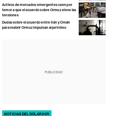
Activos de mercados emergentes caen por
temor a que el acuerdo sobre Ormuz eleve las
tensiones
Dudas sobre el acuerdo entre Irán y Omán
para reabrir Ormuz impulsan al petróleo
PUBLICIDAD
NOTICIAS DEL DÓLAR HOY