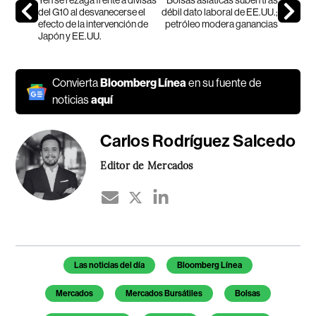
Yen se rezaga frente a divisas
Bolsas asiáticas suben tras
del G10 al desvanecerse el
débil dato laboral de EE.UU.;
efecto de la intervención de
petróleo modera ganancias
Japón y EE.UU.
Convierta
Bloomberg Línea
en su fuente de
noticias
aquí
Carlos Rodríguez Salcedo
Editor de Mercados
Temas de este artículo
Las noticias del día
Bloomberg Línea
Mercados
Mercados Bursátiles
Bolsas