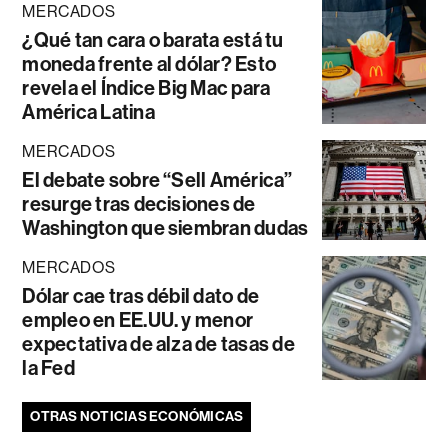
MERCADOS
¿Qué tan cara o barata está tu
moneda frente al dólar? Esto
revela el Índice Big Mac para
América Latina
MERCADOS
El debate sobre “Sell América”
resurge tras decisiones de
Washington que siembran dudas
MERCADOS
Dólar cae tras débil dato de
empleo en EE.UU. y menor
expectativa de alza de tasas de
la Fed
OTRAS NOTICIAS ECONÓMICAS