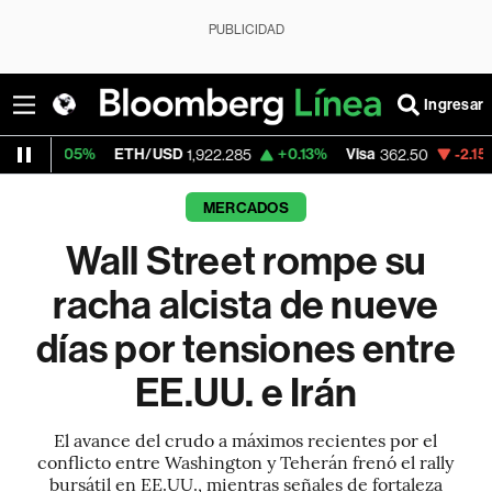
PUBLICIDAD
Ingresar
ETH/USD
+0.13%
Visa
-2.15%
MercadoLibr
1,922.285
362.50
MERCADOS
Wall Street rompe su
racha alcista de nueve
días por tensiones entre
EE.UU. e Irán
El avance del crudo a máximos recientes por el
conflicto entre Washington y Teherán frenó el rally
bursátil en EE.UU., mientras señales de fortaleza