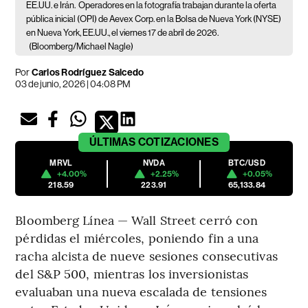
EE.UU. e Irán.
Operadores en la fotografía trabajan durante la oferta
pública inicial (OPI) de Aevex Corp. en la Bolsa de Nueva York (NYSE)
en Nueva York, EE.UU., el viernes 17 de abril de 2026.
(Bloomberg/Michael Nagle)
Por
Carlos Rodríguez Salcedo
03 de junio, 2026 | 04:08 PM
ÚLTIMAS
COTIZACIONES
MRVL
NVDA
BTC/USD
+4.00%
+2.25%
+0.05%
218.59
223.91
65,133.84
Bloomberg Línea — Wall Street cerró con
pérdidas el miércoles, poniendo fin a una
racha alcista de nueve sesiones consecutivas
del S&P 500, mientras los inversionistas
evaluaban una nueva escalada de tensiones