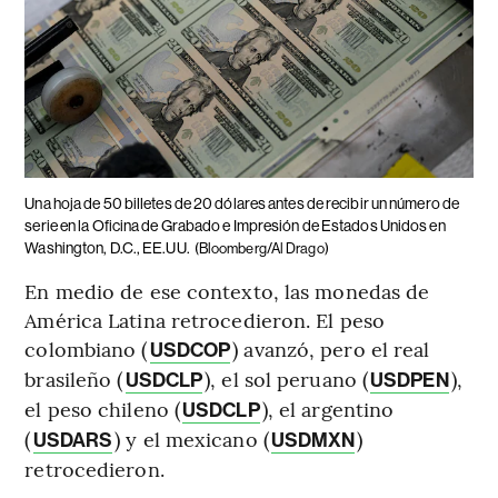
Una hoja de 50 billetes de 20 dólares antes de recibir un número de
serie en la Oficina de Grabado e Impresión de Estados Unidos en
Washington, D.C., EE.UU.
(Bloomberg/Al Drago)
En medio de ese contexto, las monedas de
América Latina retrocedieron. El peso
colombiano (
) avanzó, pero el real
USDCOP
brasileño (
), el sol peruano (
),
USDCLP
USDPEN
el peso chileno (
), el argentino
USDCLP
(
) y el mexicano (
)
USDARS
USDMXN
retrocedieron.