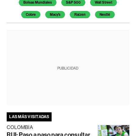
Bolsas Mundiales
S&P 500
Wall Street
Cobre
Macy's
Raízen
Nestlé
PUBLICIDAD
LAS MÁS VISITADAS
COLOMBIA
RUI: Paso a paso para consultar