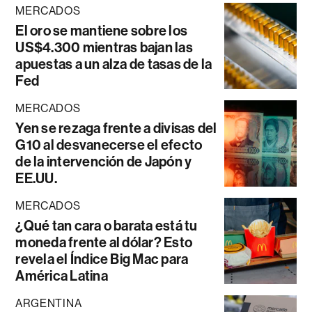
MERCADOS
El oro se mantiene sobre los
US$4.300 mientras bajan las
apuestas a un alza de tasas de la
Fed
MERCADOS
Yen se rezaga frente a divisas del
G10 al desvanecerse el efecto
de la intervención de Japón y
EE.UU.
MERCADOS
¿Qué tan cara o barata está tu
moneda frente al dólar? Esto
revela el Índice Big Mac para
América Latina
ARGENTINA