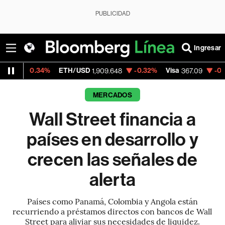
PUBLICIDAD
Ingresar
ETH/USD
-0.32%
Visa
-0.39%
MercadoLi
1,909.648
367.09
MERCADOS
Wall Street financia a
países en desarrollo y
crecen las señales de
alerta
Países como Panamá, Colombia y Angola están
recurriendo a préstamos directos con bancos de Wall
Street para aliviar sus necesidades de liquidez.