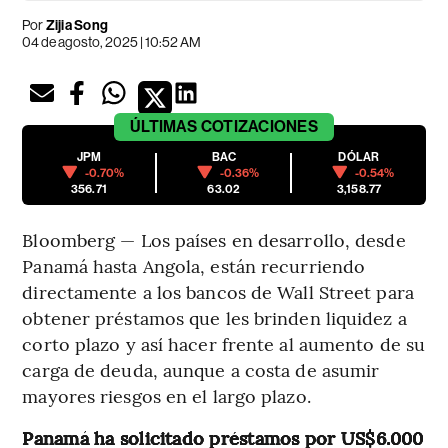
Por
Zijia Song
04 de agosto, 2025 | 10:52 AM
ÚLTIMAS
COTIZACIONES
JPM
BAC
DÓLAR
-0.70%
-0.36%
-0.54%
356.71
63.02
3,158.77
Bloomberg — Los países en desarrollo, desde
Panamá hasta Angola, están recurriendo
directamente a los bancos de Wall Street para
obtener préstamos que les brinden liquidez a
corto plazo y así hacer frente al aumento de su
carga de deuda, aunque a costa de asumir
mayores riesgos en el largo plazo.
Panamá ha solicitado préstamos por US$6.000