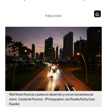
21
PUBLICIDAD
Wall Street financia a países en desarrollo y crecen las señales de
alerta.
Ciudad de Panamá.
(Photographer: Joe Raedle/Getty I/Joe
Raedle)