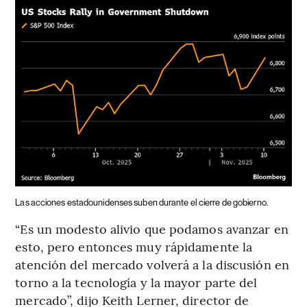
Las acciones estadounidenses suben durante el cierre de gobierno.
“Es un modesto alivio que podamos avanzar en
esto, pero entonces muy rápidamente la
atención del mercado volverá a la discusión en
torno a la tecnología y la mayor parte del
mercado”, dijo Keith Lerner, director de