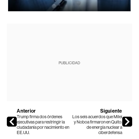
PUBLICIDAD
Anterior
Siguiente
Trump firma dos órdenes
Los seis acuerdos que Milei
ejecutivas para restringir la
y Noboa firmaron en Quito:
ciudadanía por nacimiento en
de energía nuclear a
EE.UU.
ciberdefensa