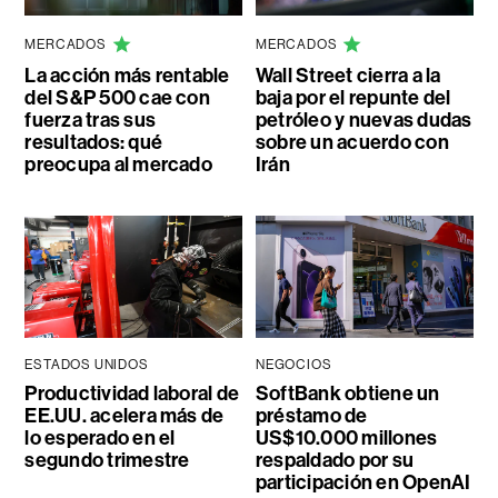
MERCADOS
MERCADOS
La acción más rentable
Wall Street cierra a la
del S&P 500 cae con
baja por el repunte del
fuerza tras sus
petróleo y nuevas dudas
resultados: qué
sobre un acuerdo con
preocupa al mercado
Irán
ESTADOS UNIDOS
NEGOCIOS
Productividad laboral de
SoftBank obtiene un
EE.UU. acelera más de
préstamo de
lo esperado en el
US$10.000 millones
segundo trimestre
respaldado por su
participación en OpenAI