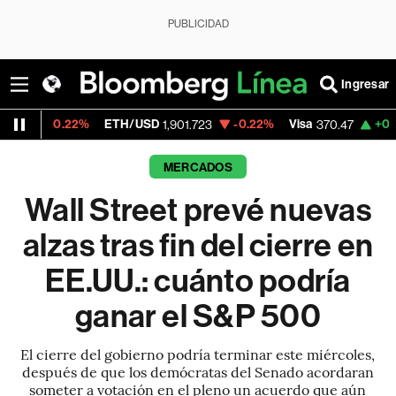
PUBLICIDAD
Ingresar
%
ETH/USD
-0.22%
Visa
+0.52%
Mercado
1,901.723
370.47
MERCADOS
Wall Street prevé nuevas
alzas tras fin del cierre en
EE.UU.: cuánto podría
ganar el S&P 500
El cierre del gobierno podría terminar este miércoles,
después de que los demócratas del Senado acordaran
someter a votación en el pleno un acuerdo que aún