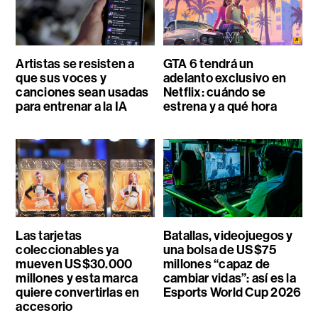
Artistas se resisten a
GTA 6 tendrá un
que sus voces y
adelanto exclusivo en
canciones sean usadas
Netflix: cuándo se
para entrenar a la IA
estrena y a qué hora
Las tarjetas
Batallas, videojuegos y
coleccionables ya
una bolsa de US$75
mueven US$30.000
millones “capaz de
millones y esta marca
cambiar vidas”: así es la
quiere convertirlas en
Esports World Cup 2026
accesorio