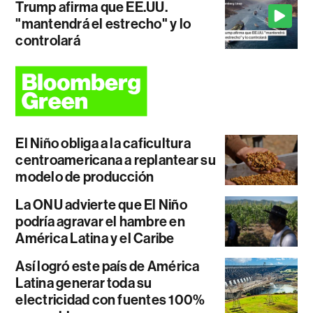
Trump afirma que EE.UU.
"mantendrá el estrecho" y lo
controlará
El Niño obliga a la caficultura
centroamericana a replantear su
modelo de producción
La ONU advierte que El Niño
podría agravar el hambre en
América Latina y el Caribe
Así logró este país de América
Latina generar toda su
electricidad con fuentes 100%