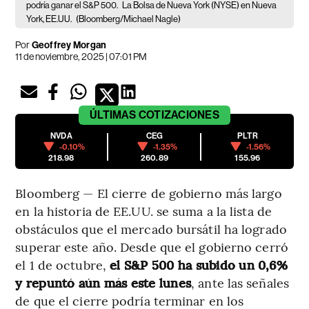
podría ganar el S&P 500.
La Bolsa de Nueva York (NYSE) en Nueva
York, EE.UU.
(Bloomberg/Michael Nagle)
Por
Geoffrey Morgan
11 de noviembre, 2025 | 07:01 PM
ÚLTIMAS
COTIZACIONES
NVDA
CEG
PLTR
-0.10%
-1.35%
-1.56%
218.98
260.89
155.96
Bloomberg — El cierre de gobierno más largo
en la historia de EE.UU. se suma a la lista de
obstáculos que el mercado bursátil ha logrado
superar este año. Desde que el gobierno cerró
el 1 de octubre,
el S&P 500 ha subido un 0,6%
y repuntó aún más este lunes
, ante las señales
de que el cierre podría terminar en los