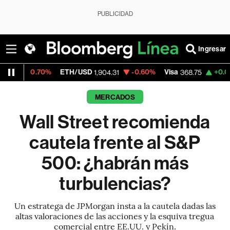
PUBLICIDAD
Ingresar
0%
ETH/USD
-0.60%
Visa
+0.06%
Mercado
1,904.31
368.75
MERCADOS
Wall Street recomienda
cautela frente al S&P
500: ¿habrán más
turbulencias?
Un estratega de JPMorgan insta a la cautela dadas las
altas valoraciones de las acciones y la esquiva tregua
comercial entre EE.UU. y Pekín.