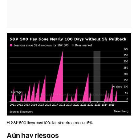
El S&P 500 lleva casi 100 días sin retroceder un 5%.
Aún hay riesgos