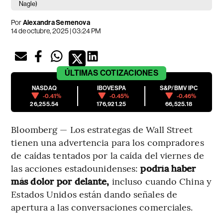
Nagle)
Por
Alexandra Semenova
14 de octubre, 2025 | 03:24 PM
ÚLTIMAS
COTIZACIONES
NASDAQ
IBOVESPA
S&P/BMV IPC
-0.41%
-0.45%
-0.46%
26,255.54
176,921.25
66,525.18
Bloomberg — Los estrategas de Wall Street
tienen una advertencia para los compradores
de caídas tentados por la caída del viernes de
las acciones estadounidenses:
podría haber
más dolor por delante,
incluso cuando China y
Estados Unidos están dando señales de
apertura a las conversaciones comerciales.