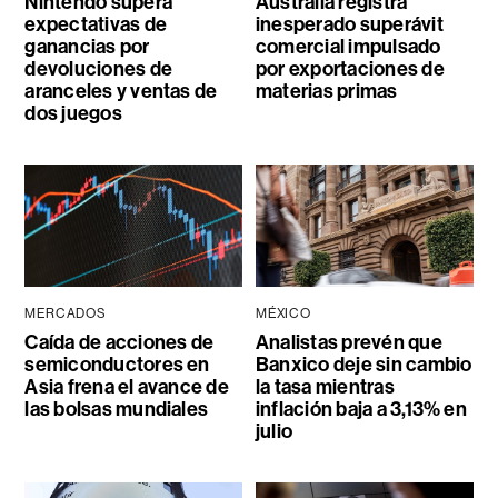
Nintendo supera
Australia registra
expectativas de
inesperado superávit
ganancias por
comercial impulsado
devoluciones de
por exportaciones de
aranceles y ventas de
materias primas
dos juegos
MERCADOS
MÉXICO
Caída de acciones de
Analistas prevén que
semiconductores en
Banxico deje sin cambio
Asia frena el avance de
la tasa mientras
las bolsas mundiales
inflación baja a 3,13% en
julio