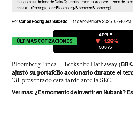
Inc., come un helado de Dairy Queen Inc. mientras recorre la zona de exp
en 2012.
(Photographer: Bloomberg/Bloomber/Bloomberg)
Por
Carlos Rodríguez Salcedo
14 de noviembre, 2025 | 04:46 PM
APPLE
-1.29%
ÚLTIMAS
COTIZACIONES
333.75
Bloomberg Línea — Berkshire Hathaway (
BRK
ajustó su portafolio accionario durante el ter
13F presentado esta tarde ante la SEC.
Ver más:
¿Es momento de invertir en Nubank? Esto