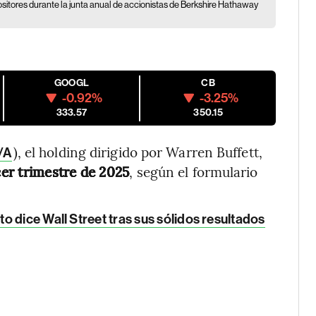
ositores durante la junta anual de accionistas de Berkshire Hathaway
GOOGL
CB
-0.92%
-3.25%
333.57
350.15
), el holding dirigido por Warren Buffett,
/A
cer trimestre de 2025
, según el formulario
 dice Wall Street tras sus sólidos resultados