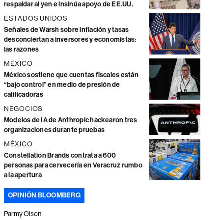
respaldar al yen e insinúa apoyo de EE.UU.
ESTADOS UNIDOS
Señales de Warsh sobre inflación y tasas
desconciertan a inversores y economistas:
las razones
MÉXICO
México sostiene que cuentas fiscales están
“bajo control” en medio de presión de
calificadoras
NEGOCIOS
Modelos de IA de Anthropic hackearon tres
organizaciones durante pruebas
MÉXICO
Constellation Brands contrata a 600
personas para cervecería en Veracruz rumbo
a la apertura
OPINIÓN BLOOMBERG
Parmy Olson