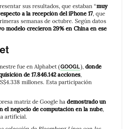
esentar sus resultados, que estaban “
muy
specto a la recepción del iPhone 17
, que
primeras semanas de octubre. Según datos
evo modelo crecieron 29% en China en ese
et
estre fue en Alphabet (
),
donde
GOOGL
uisición de 17.846.142 acciones
,
S$4.338 millones. Esta participación
mpresa matriz de Google ha
demostrado un
n el negocio de computación en la nube
,
 artificial.
na selección de Bloomberg Línea con las