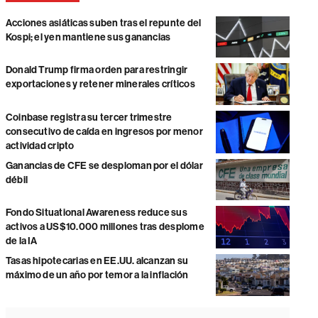
Acciones asiáticas suben tras el repunte del
Kospi; el yen mantiene sus ganancias
Donald Trump firma orden para restringir
exportaciones y retener minerales críticos
Coinbase registra su tercer trimestre
consecutivo de caída en ingresos por menor
actividad cripto
Ganancias de CFE se desploman por el dólar
débil
Fondo Situational Awareness reduce sus
activos a US$10.000 millones tras desplome
de la IA
Tasas hipotecarias en EE.UU. alcanzan su
máximo de un año por temor a la inflación