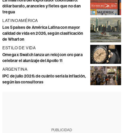
La mala hora del exportador colombiano:
dólar barato, aranceles y fletes que no dan
tregua
LATINOAMÉRICA
Los 5 países de América Latina con mayor
calidad de vida en 2026, según clasificación
de Wharton
ESTILO DE VIDA
Omega x Swatch lanza un reloj con oro para
celebrar el alunizaje del Apollo 11
ARGENTINA
IPC de julio 2026: de cuánto sería la inflación,
según las consultoras
PUBLICIDAD