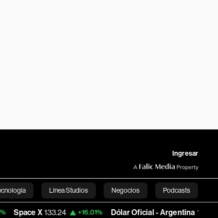
Ingresar
ecnología
Línea Studios
Negocios
Podcasts
133.24
Dólar Oficial - Argentina
1,498.9871
+16.01%
+0.0
English