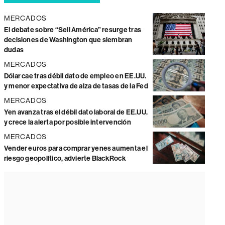
MERCADOS
El debate sobre “Sell América” resurge tras
decisiones de Washington que siembran
dudas
MERCADOS
Dólar cae tras débil dato de empleo en EE.UU.
y menor expectativa de alza de tasas de la Fed
MERCADOS
Yen avanza tras el débil dato laboral de EE.UU.
y crece la alerta por posible intervención
MERCADOS
Vender euros para comprar yenes aumenta el
riesgo geopolítico, advierte BlackRock