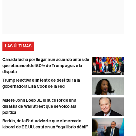
LAS ÚLTIMAS
Canadá lucha por llegar a un acuerdo antes de
que el arancel del 50% de Trump agrave la
disputa
Trump reactiva el intento de destituir a la
gobernadora Lisa Cook de la Fed
Muere John Loeb Jr., el sucesor de una
dinastía de Wall Street que se volcó a la
política
Barkin, de la Fed, advierte que el mercado
laboral de EE.UU. está en un “equilibrio débil”