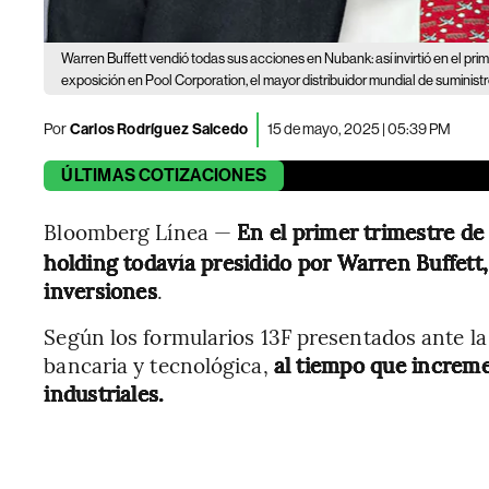
Warren Buffett vendió todas sus acciones en Nubank: así invirtió en el prim
exposición en Pool Corporation, el mayor distribuidor mundial de suministr
Por
Carlos Rodríguez Salcedo
15 de mayo, 2025 | 05:39 PM
ÚLTIMAS
COTIZACIONES
Bloomberg Línea —
En el primer trimestre d
holding todavía presidido por Warren Buffett, 
inversiones
.
Según los formularios 13F presentados ante la
bancaria y tecnológica,
al tiempo que increm
industriales.