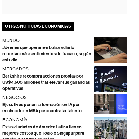
OTRAS NOTICIAS ECONÓMICAS
MUNDO
Jóvenes que operan en bolsa a diario
reportan más sentimientos de fracaso, según
estudio
MERCADOS
Berkshire recompra acciones propias por
US$4.500 millones tras elevar sus ganancias
operativas
NEGOCIOS
Ejecutivos ponen la formación en IA por
encima de un MBA para contratar talento
ECONOMÍA
Estas ciudades de América Latina tienen
mejores costos que Tokio o Singapur para