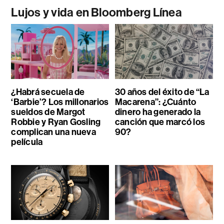
Lujos y vida en Bloomberg Línea
¿Habrá secuela de
30 años del éxito de “La
‘Barbie’? Los millonarios
Macarena”: ¿Cuánto
sueldos de Margot
dinero ha generado la
Robbie y Ryan Gosling
canción que marcó los
complican una nueva
90?
película