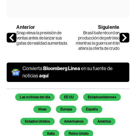
Anterior
Siguiente
Snap eleva la previsión de
Brasil bate récord en
ventas antes de lanzar sus
producción de petróleo
gafas de realidad aumentada
mientras la guerra en Irán
altera la oferta de crudo
Convierta
Bloomberg Línea
en su fuente de
noticias
aquí
Temas de este artículo
Las noticias del día
EE UU
Estadounidenses
Visas
Europa
España
Estados Unidos
Americanos
América
Italia
Reino Unido