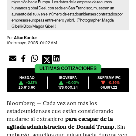
migración hacia Europa.
Los datos de la empresa de recursos
humanos global Deel, con sede en San Francisco, muestran un
aumento del 16% en el número de estadounidenses contratados por
empresas europeas entre enero y abril.
(Photographer: Magda
Gibelli/Bloo/Magda Gibelli)
Por
Alice Kantor
19 de mayo, 2025 | 01:22 AM
ÚLTIMAS
COTIZACIONES
NASDAQ
IBOVESPA
S&P/BMV IPC
+2.13%
+0.00%
-0.36%
25,913.90
178,000.24
66,697.22
Bloomberg — Cada vez son más los
estadounidenses que están considerando
mudarse al extranjero
para escapar de la
agitada administración de Donald Trump.
Sin
embargo, aquellos que miran hacia Europa ven