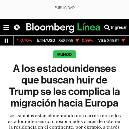
PUBLICIDAD
Ingresar
70%
ETH/USD
-0.99%
Visa
-0.13%
Mercad
1,848.955
365.67
MUNDO
A los estadounidenses
que buscan huir de
Trump se les complica la
migración hacia Europa
Los cambios están alimentando una carrera entre los
estadounidenses con posibilidades claras de obtener
la residencia en el continente, por ejemplo, a través