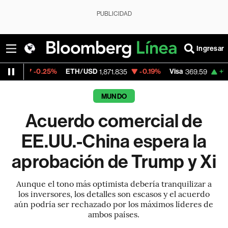
PUBLICIDAD
Ingresar
25%
ETH/USD
-0.19%
Visa
+1.07%
Mercad
1,871.835
369.59
MUNDO
Acuerdo comercial de
EE.UU.-China espera la
aprobación de Trump y Xi
Aunque el tono más optimista debería tranquilizar a
los inversores, los detalles son escasos y el acuerdo
aún podría ser rechazado por los máximos líderes de
ambos países.