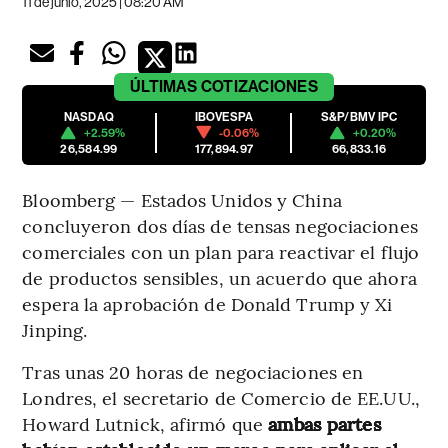
11 de junio, 2025 | 08:20 AM
ÚLTIMAS
COTIZACIONES
NASDAQ
IBOVESPA
S&P/BMV IPC
+2.59%
-0.06%
+0.20%
26,584.99
177,894.97
66,833.16
Bloomberg — Estados Unidos y China
concluyeron dos días de tensas negociaciones
comerciales con un plan para reactivar el flujo
de productos sensibles, un acuerdo que ahora
espera la aprobación de Donald Trump y Xi
Jinping.
Tras unas 20 horas de negociaciones en
Londres, el secretario de Comercio de EE.UU.,
Howard Lutnick, afirmó que
ambas partes