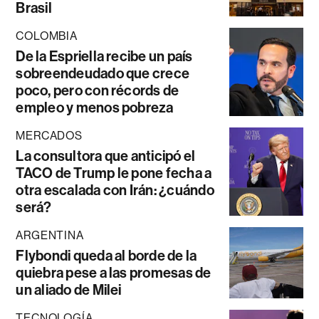
Brasil
COLOMBIA
De la Espriella recibe un país
sobreendeudado que crece
poco, pero con récords de
empleo y menos pobreza
MERCADOS
La consultora que anticipó el
TACO de Trump le pone fecha a
otra escalada con Irán: ¿cuándo
será?
ARGENTINA
Flybondi queda al borde de la
quiebra pese a las promesas de
un aliado de Milei
TECNOLOGÍA