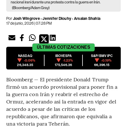
nacional iraní durante una protesta contra la guerra en Irán.
(Bloomberg/Adam Gray)
Por
Josh Wingrove - Jennifer Dlouhy - Arsalan Shahla
17 de junio, 2026 | 07:28 PM
ÚLTIMAS
COTIZACIONES
NASDAQ
IBOVESPA
S&P/BMV IPC
-0.06%
-1.23%
-0.19%
26,348.35
175,546.36
66,396.15
Bloomberg — El presidente Donald Trump
firmó un acuerdo provisional para poner fin a
la guerra con Irán y reabrir el estrecho de
Ormuz, acelerando así la entrada en vigor del
acuerdo a pesar de las críticas de los
republicanos, que afirmaron que equivalía a
una victoria para Teherán.