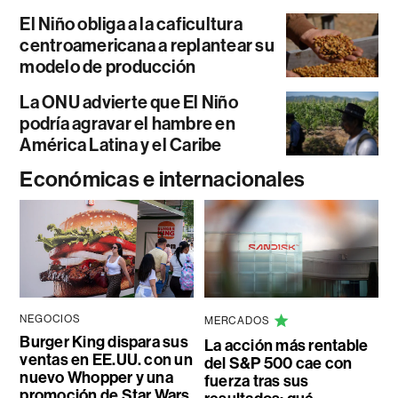
El Niño obliga a la caficultura
centroamericana a replantear su
modelo de producción
La ONU advierte que El Niño
podría agravar el hambre en
América Latina y el Caribe
Económicas e internacionales
NEGOCIOS
MERCADOS
Burger King dispara sus
La acción más rentable
ventas en EE.UU. con un
del S&P 500 cae con
nuevo Whopper y una
fuerza tras sus
promoción de Star Wars