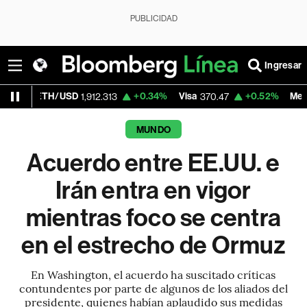
PUBLICIDAD
Ingresar
/USD
+0.34%
Visa
+0.52%
MercadoLibre
1,912.313
370.47
1,
MUNDO
Acuerdo entre EE.UU. e
Irán entra en vigor
mientras foco se centra
en el estrecho de Ormuz
En Washington, el acuerdo ha suscitado críticas
contundentes por parte de algunos de los aliados del
presidente, quienes habían aplaudido sus medidas