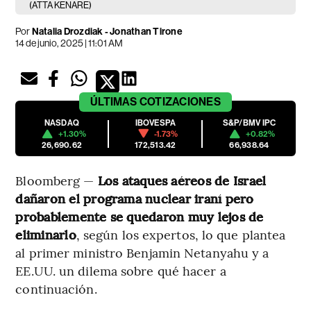
(ATTA KENARE)
Por
Natalia Drozdiak - Jonathan Tirone
14 de junio, 2025 | 11:01 AM
ÚLTIMAS
COTIZACIONES
NASDAQ
IBOVESPA
S&P/BMV IPC
+1.30%
-1.73%
+0.82%
26,690.62
172,513.42
66,938.64
Bloomberg —
Los ataques aéreos de Israel
dañaron el programa nuclear iraní pero
probablemente se quedaron muy lejos de
eliminarlo
, según los expertos, lo que plantea
al primer ministro Benjamin Netanyahu y a
EE.UU. un dilema sobre qué hacer a
continuación.