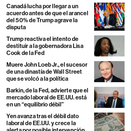
Canadá lucha por llegar a un
acuerdo antes de que el arancel
del 50% de Trump agrave la
disputa
Trump reactiva el intento de
destituir a la gobernadora Lisa
Cook de la Fed
Muere John Loeb Jr., el sucesor
de una dinastía de Wall Street
que se volcó a la política
Barkin, de la Fed, advierte que el
mercado laboral de EE.UU. está
en un “equilibrio débil”
Yen avanza tras el débil dato
laboral de EE.UU. y crece la
alerta por posible intervención