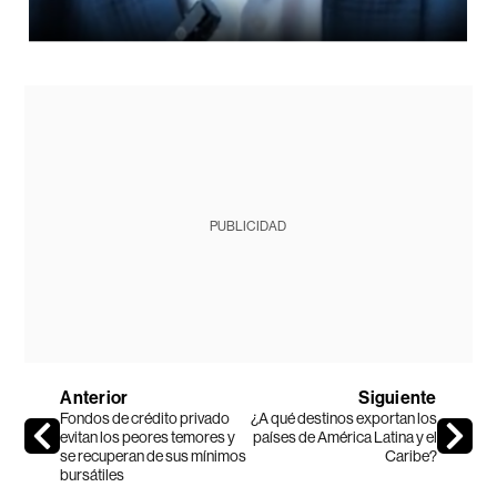
PUBLICIDAD
Anterior
Siguiente
Fondos de crédito privado
¿A qué destinos exportan los
evitan los peores temores y
países de América Latina y el
se recuperan de sus mínimos
Caribe?
bursátiles