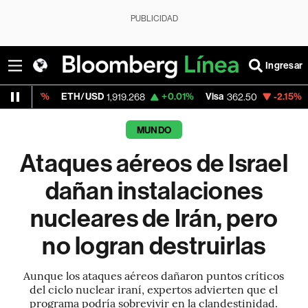
PUBLICIDAD
Ingresar
ETH/USD
+0.01%
Visa
-2.15%
MercadoLib
1,919.268
362.50
MUNDO
Ataques aéreos de Israel
dañan instalaciones
nucleares de Irán, pero
no logran destruirlas
Aunque los ataques aéreos dañaron puntos críticos
del ciclo nuclear iraní, expertos advierten que el
programa podría sobrevivir en la clandestinidad.