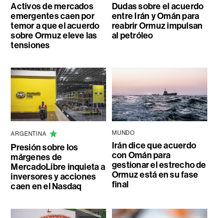
Activos de mercados
Dudas sobre el acuerdo
emergentes caen por
entre Irán y Omán para
temor a que el acuerdo
reabrir Ormuz impulsan
sobre Ormuz eleve las
al petróleo
tensiones
MUNDO
ARGENTINA
Irán dice que acuerdo
Presión sobre los
con Omán para
márgenes de
gestionar el estrecho de
MercadoLibre inquieta a
Ormuz está en su fase
inversores y acciones
final
caen en el Nasdaq