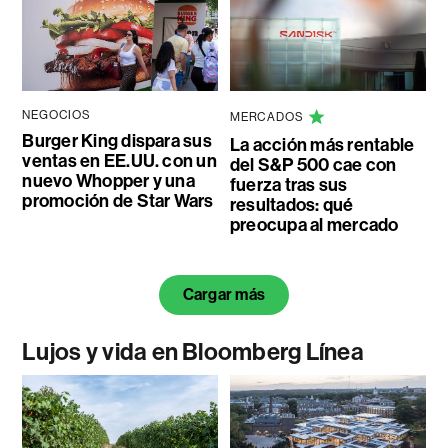
NEGOCIOS
MERCADOS
Burger King dispara sus
La acción más rentable
ventas en EE.UU. con un
del S&P 500 cae con
nuevo Whopper y una
fuerza tras sus
promoción de Star Wars
resultados: qué
preocupa al mercado
Cargar más
Lujos y vida en Bloomberg Línea