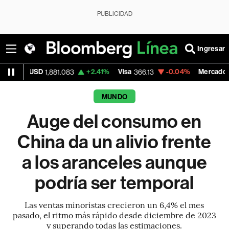
PUBLICIDAD
Ingresar
+2.41%
Visa
-0.04%
MercadoLibre
1,881.083
366.13
1,879.59
MUNDO
Auge del consumo en
China da un alivio frente
a los aranceles aunque
podría ser temporal
Las ventas minoristas crecieron un 6,4% el mes
pasado, el ritmo más rápido desde diciembre de 2023
y superando todas las estimaciones.