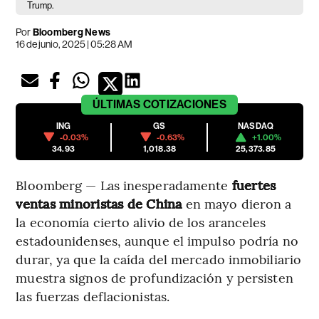
Trump.
Por
Bloomberg News
16 de junio, 2025 | 05:28 AM
ÚLTIMAS
COTIZACIONES
ING
GS
NASDAQ
-0.03%
-0.63%
+1.00%
34.93
1,018.38
25,373.85
Bloomberg — Las inesperadamente
fuertes
ventas minoristas de China
en mayo dieron a
la economía cierto alivio de los aranceles
estadounidenses, aunque el impulso podría no
durar, ya que la caída del mercado inmobiliario
muestra signos de profundización y persisten
las fuerzas deflacionistas.