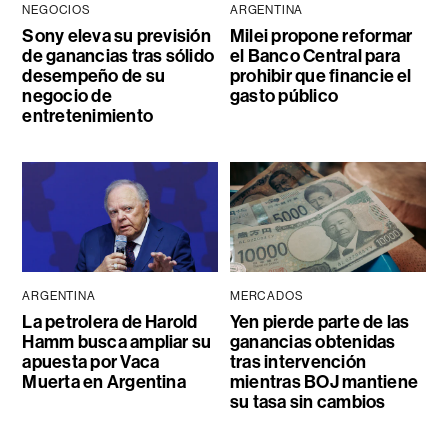
NEGOCIOS
ARGENTINA
Sony eleva su previsión
Milei propone reformar
de ganancias tras sólido
el Banco Central para
desempeño de su
prohibir que financie el
negocio de
gasto público
entretenimiento
ARGENTINA
MERCADOS
La petrolera de Harold
Yen pierde parte de las
Hamm busca ampliar su
ganancias obtenidas
apuesta por Vaca
tras intervención
Muerta en Argentina
mientras BOJ mantiene
su tasa sin cambios