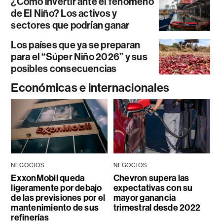
¿Cómo invertir ante el fenómeno
de El Niño? Los activos y
sectores que podrían ganar
Los países que ya se preparan
para el “Súper Niño 2026” y sus
posibles consecuencias
Económicas e internacionales
NEGOCIOS
NEGOCIOS
ExxonMobil queda
Chevron supera las
ligeramente por debajo
expectativas con su
de las previsiones por el
mayor ganancia
mantenimiento de sus
trimestral desde 2022
refinerías