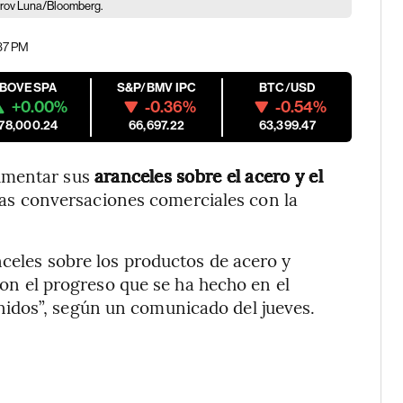
sarov Luna/Bloomberg.
:37 PM
IBOVESPA
S&P/BMV IPC
BTC/USD
+0.00%
-0.36%
-0.54%
178,000.24
66,697.22
63,399.47
aumentar sus
aranceles sobre el acero y el
 las conversaciones comerciales con la
nceles sobre los productos de acero y
 con el progreso que se ha hecho en el
idos”, según un comunicado del jueves.