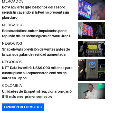
MERCADOS
BofA advierte que los bonos del Tesoro
seguirán cayendo si la Fed no presenta un
plan claro
MERCADOS
Bolsas asiáticas suben impulsadas por el
repunte de las tecnológicas en Wall Street
NEGOCIOS
Snap eleva la previsión de ventas antes de
lanzar sus gafas de realidad aumentada
NEGOCIOS
NTT Data invertiría US$9.000 millones para
cuadruplicar su capacidad de centros de
datos en Japón
COLOMBIA
Utilidades de Ecopetrol reaccionaron: ganó
81% más en el primer semestre
OPINIÓN BLOOMBERG