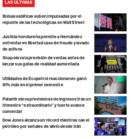
LAS ÚLTIMAS
Bolsas asiáticas suben impulsadas por el
repunte de las tecnológicas en Wall Street
Justicia hondureña permite a Hernández
enfrentar en libertad caso de fraude y lavado
de activos
Snap eleva la previsión de ventas antes de
lanzar sus gafas de realidad aumentada
Utilidades de Ecopetrol reaccionaron: ganó
81% más en el primer semestre
Palantir eleva previsiones de ingresos tras un
trimestre “extraordinario” y fuerte avance
comercial
Dow Jones alcanza un récord mientras cae el
petróleo por señales de alivio desde Irán