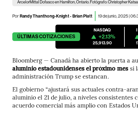
ArcelorMittal Dofasco en Hamilton, Ontario. Fotógrafo: Christopher Kat
Por
Randy Thanthong-Knight - Brian Platt
19 de junio, 2025 | 06
NASDAQ
+2.13%
ÚLTIMAS
COTIZACIONES
25,913.90
Bloomberg — Canadá ha abierto la puerta a 
aluminio estadounidenses el próximo mes
si
administración Trump se estancan.
El gobierno “ajustará sus actuales contra-ara
aluminio el 21 de julio, a niveles consistentes
acuerdo comercial más amplio con Estados Un