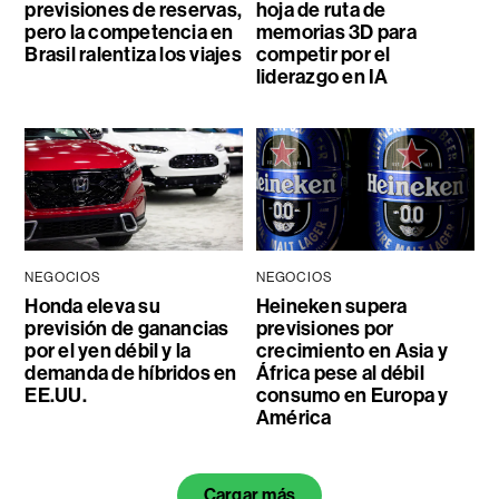
previsiones de reservas,
hoja de ruta de
pero la competencia en
memorias 3D para
Brasil ralentiza los viajes
competir por el
liderazgo en IA
NEGOCIOS
NEGOCIOS
Honda eleva su
Heineken supera
previsión de ganancias
previsiones por
por el yen débil y la
crecimiento en Asia y
demanda de híbridos en
África pese al débil
EE.UU.
consumo en Europa y
América
Cargar más