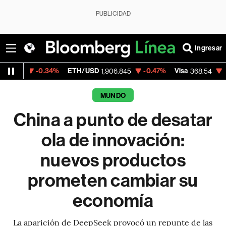
PUBLICIDAD
Ingresar
.34%
ETH/USD
-0.47%
Visa
-0.28%
Merc
1,906.845
368.54
MUNDO
China a punto de desatar
ola de innovación:
nuevos productos
prometen cambiar su
economía
La aparición de DeepSeek provocó un repunte de las