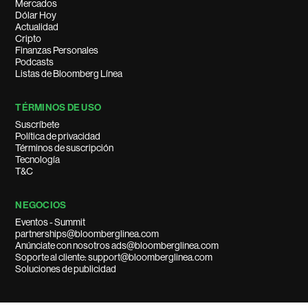
Mercados
Dólar Hoy
Actualidad
Cripto
Finanzas Personales
Podcasts
Listas de Bloomberg Línea
TÉRMINOS DE USO
Suscríbete
Política de privacidad
Términos de suscripción
Tecnología
T&C
NEGOCIOS
Eventos - Summit
partnerships@bloomberglinea.com
Anúnciate con nosotros ads@bloomberglinea.com
Soporte al cliente: support@bloomberglinea.com
Soluciones de publicidad