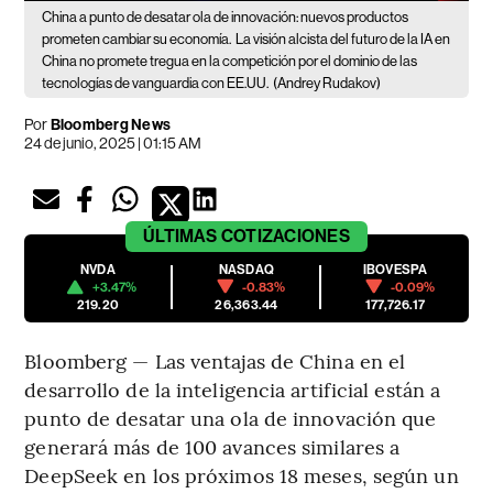
China a punto de desatar ola de innovación: nuevos productos
prometen cambiar su economía.
La visión alcista del futuro de la IA en
China no promete tregua en la competición por el dominio de las
tecnologías de vanguardia con EE.UU.
(Andrey Rudakov)
Por
Bloomberg News
24 de junio, 2025 | 01:15 AM
ÚLTIMAS
COTIZACIONES
NVDA
NASDAQ
IBOVESPA
+3.47%
-0.83%
-0.09%
219.20
26,363.44
177,726.17
Bloomberg — Las ventajas de China en el
desarrollo de la inteligencia artificial están a
punto de desatar una ola de innovación que
generará más de 100 avances similares a
DeepSeek en los próximos 18 meses, según un