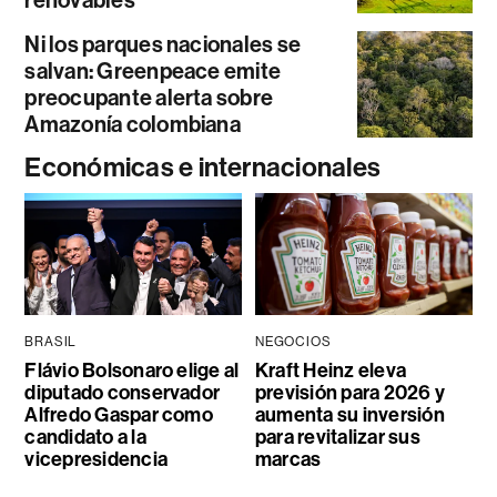
Ni los parques nacionales se
salvan: Greenpeace emite
preocupante alerta sobre
Amazonía colombiana
Económicas e internacionales
BRASIL
NEGOCIOS
Flávio Bolsonaro elige al
Kraft Heinz eleva
diputado conservador
previsión para 2026 y
Alfredo Gaspar como
aumenta su inversión
candidato a la
para revitalizar sus
vicepresidencia
marcas