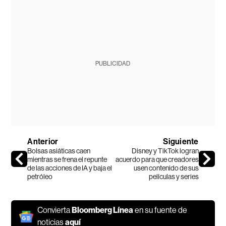
PUBLICIDAD
Anterior
Siguiente
Bolsas asiáticas caen
Disney y TikTok logran
mientras se frena el repunte
acuerdo para que creadores
de las acciones de IA y baja el
usen contenido de sus
petróleo
películas y series
Convierta
Bloomberg Línea
en su fuente de
noticias
aquí