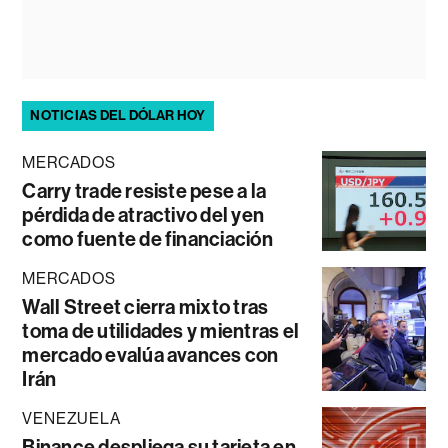
NOTICIAS DEL DÓLAR HOY
MERCADOS
Carry trade resiste pese a la
pérdida de atractivo del yen
como fuente de financiación
MERCADOS
Wall Street cierra mixto tras
toma de utilidades y mientras el
mercado evalúa avances con
Irán
VENEZUELA
Binance despliega su tarjeta en