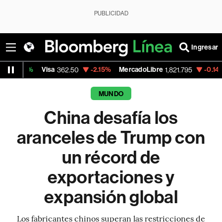
PUBLICIDAD
Ingresar
Visa
-2.15%
MercadoLibre
-0.14%
Banco de
362.50
1,821.795
MUNDO
China desafía los
aranceles de Trump con
un récord de
exportaciones y
expansión global
Los fabricantes chinos superan las restricciones de