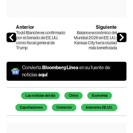
Anterior
Siguiente
Todd Blanche es confirmado
Balance económico del
por el Senado de EE.UU.
Mundial 2026 en EE.UU.:
como fiscal general de
Kansas City fue la ciudad
Trump
más beneficiada
Convierta
Bloomberg Línea
en su fuente de
noticias
aquí
Temas de este artículo
Las noticias del día
China
Economía
Exportaciones
Comercio
Aranceles EE.UU.