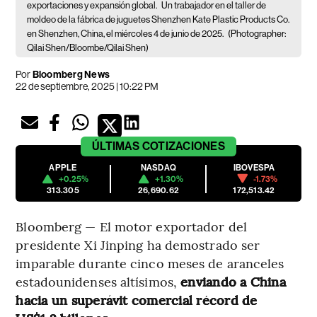
exportaciones y expansión global.
Un trabajador en el taller de
moldeo de la fábrica de juguetes Shenzhen Kate Plastic Products Co.
en Shenzhen, China, el miércoles 4 de junio de 2025.
(Photographer:
Qilai Shen/Bloombe/Qilai Shen)
Por
Bloomberg News
22 de septiembre, 2025 | 10:22 PM
ÚLTIMAS
COTIZACIONES
APPLE
NASDAQ
IBOVESPA
+0.25%
+1.30%
-1.73%
313.305
26,690.62
172,513.42
Bloomberg — El motor exportador del
presidente Xi Jinping ha demostrado ser
imparable durante cinco meses de aranceles
estadounidenses altísimos,
enviando a China
hacia un superávit comercial récord de