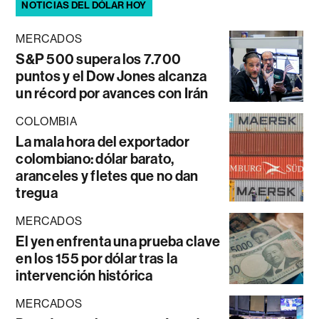
NOTICIAS DEL DÓLAR HOY
MERCADOS
S&P 500 supera los 7.700
puntos y el Dow Jones alcanza
un récord por avances con Irán
COLOMBIA
La mala hora del exportador
colombiano: dólar barato,
aranceles y fletes que no dan
tregua
MERCADOS
El yen enfrenta una prueba clave
en los 155 por dólar tras la
intervención histórica
MERCADOS