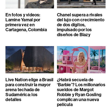
En fotos y videos:
Chanel supera a rivales
Lamine Yamal por
del lujo con crecimiento
primera vez en
de dos dígitos,
Cartagena, Colombia
impulsado por los
diseños de Blazy
Live Nation elige a Brasil
¿Habrá secuela de
para construir la mayor
‘Barbie’? Los millonarios
arena techada de
sueldos de Margot
Sudamérica: los
Robbie y Ryan Gosling
detalles
complican una nueva
película