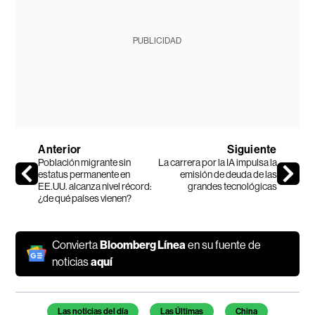
PUBLICIDAD
Anterior
Siguiente
Población migrante sin
La carrera por la IA impulsa la
estatus permanente en
emisión de deuda de las
EE.UU. alcanza nivel récord:
grandes tecnológicas
¿de qué países vienen?
Convierta
Bloomberg Línea
en su fuente de
noticias
aquí
Temas de este artículo
Las noticias del día
Las Últimas
China