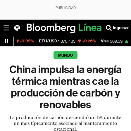
PUBLICIDAD
Ingresar
0.05%
ETH/USD
-0.26%
Visa
+1.07%
Mer
1,870.433
369.59
MUNDO
China impulsa la energía
térmica mientras cae la
producción de carbón y
renovables
La producción de carbón descendió un 1% durante
un mes típicamente asociado al mantenimiento
estacional.