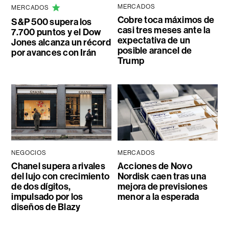
MERCADOS
MERCADOS
Cobre toca máximos de
S&P 500 supera los
casi tres meses ante la
7.700 puntos y el Dow
expectativa de un
Jones alcanza un récord
posible arancel de
por avances con Irán
Trump
NEGOCIOS
MERCADOS
Chanel supera a rivales
Acciones de Novo
del lujo con crecimiento
Nordisk caen tras una
de dos dígitos,
mejora de previsiones
impulsado por los
menor a la esperada
diseños de Blazy