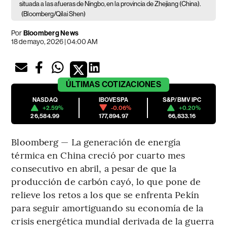
situada a las afueras de Ningbo, en la provincia de Zhejiang (China).
(Bloomberg/Qilai Shen)
Por
Bloomberg News
18 de mayo, 2026 | 04:00 AM
ÚLTIMAS
COTIZACIONES
NASDAQ
IBOVESPA
S&P/BMV IPC
+2.59%
-0.06%
+0.20%
26,584.99
177,894.97
66,833.16
Bloomberg — La generación de energía
térmica en China creció por cuarto mes
consecutivo en abril, a pesar de que la
producción de carbón cayó, lo que pone de
relieve los retos a los que se enfrenta Pekín
para seguir amortiguando su economía de la
crisis energética mundial derivada de la guerra