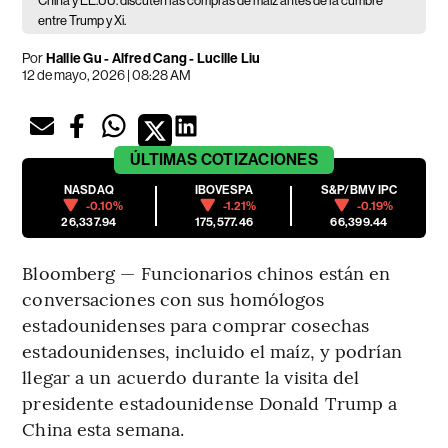
China y EE.UU. discuten las compras de maíz antes de la cumbre
entre Trump y Xi.
Por
Hallie Gu - Alfred Cang - Lucille Liu
12 de mayo, 2026 | 08:28 AM
ÚLTIMAS
COTIZACIONES
NASDAQ
IBOVESPA
S&P/BMV IPC
-0.10%
-1.21%
-0.19%
26,337.94
175,577.46
66,399.44
Bloomberg — Funcionarios chinos están en
conversaciones con sus homólogos
estadounidenses para comprar cosechas
estadounidenses, incluido el maíz, y podrían
llegar a un acuerdo durante la visita del
presidente estadounidense Donald Trump a
China esta semana.