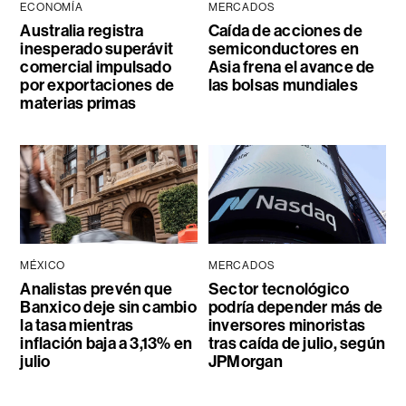
ECONOMÍA
MERCADOS
Australia registra
Caída de acciones de
inesperado superávit
semiconductores en
comercial impulsado
Asia frena el avance de
por exportaciones de
las bolsas mundiales
materias primas
MÉXICO
MERCADOS
Analistas prevén que
Sector tecnológico
Banxico deje sin cambio
podría depender más de
la tasa mientras
inversores minoristas
inflación baja a 3,13% en
tras caída de julio, según
julio
JPMorgan