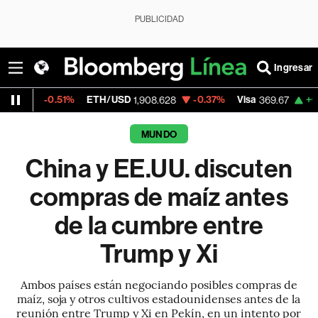
PUBLICIDAD
Ingresar
51%
ETH/USD
-0.37%
Visa
+0.31%
Merca
1,908.628
369.67
MUNDO
China y EE.UU. discuten
compras de maíz antes
de la cumbre entre
Trump y Xi
Ambos países están negociando posibles compras de
maíz, soja y otros cultivos estadounidenses antes de la
reunión entre Trump y Xi en Pekín, en un intento por