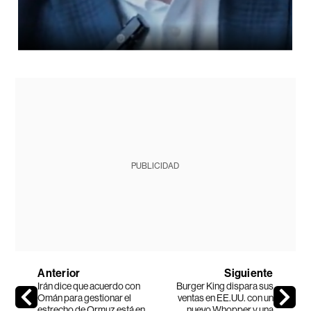
PUBLICIDAD
Anterior
Siguiente
Irán dice que acuerdo con
Burger King dispara sus
Omán para gestionar el
ventas en EE.UU. con un
estrecho de Ormuz está en
nuevo Whopper y una