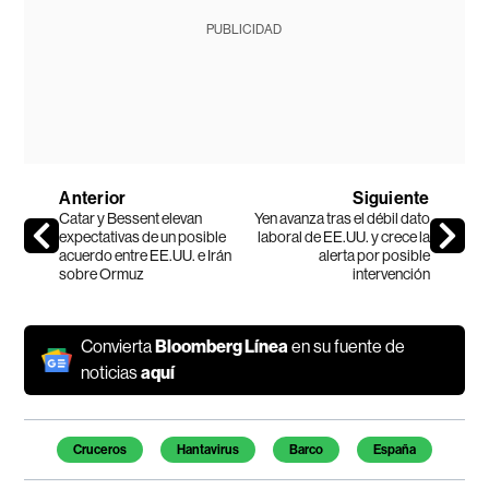
PUBLICIDAD
Anterior
Siguiente
Catar y Bessent elevan
Yen avanza tras el débil dato
expectativas de un posible
laboral de EE.UU. y crece la
acuerdo entre EE.UU. e Irán
alerta por posible
sobre Ormuz
intervención
Convierta
Bloomberg Línea
en su fuente de
noticias
aquí
Temas de este artículo
Cruceros
Hantavirus
Barco
España