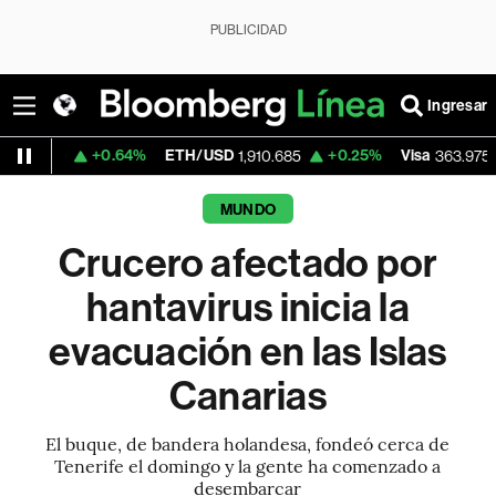
PUBLICIDAD
Ingresar
+0.64%
ETH/USD
+0.25%
Visa
-1.75%
M
1,910.685
363.975
MUNDO
Crucero afectado por
hantavirus inicia la
evacuación en las Islas
Canarias
El buque, de bandera holandesa, fondeó cerca de
Tenerife el domingo y la gente ha comenzado a
desembarcar