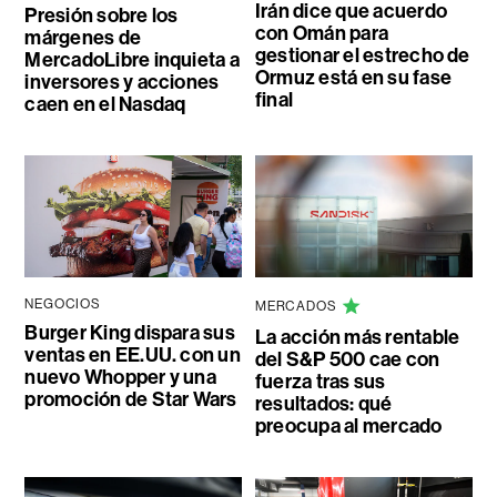
Irán dice que acuerdo
Presión sobre los
con Omán para
márgenes de
gestionar el estrecho de
MercadoLibre inquieta a
Ormuz está en su fase
inversores y acciones
final
caen en el Nasdaq
NEGOCIOS
MERCADOS
Burger King dispara sus
La acción más rentable
ventas en EE.UU. con un
del S&P 500 cae con
nuevo Whopper y una
fuerza tras sus
promoción de Star Wars
resultados: qué
preocupa al mercado