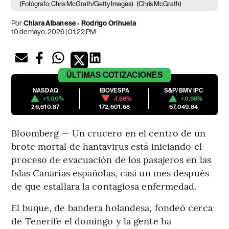
(Fotógrafo: Chris McGrath/Getty Images).
(Chris McGrath)
Por
Chiara Albanese - Rodrigo Orihuela
10 de mayo, 2026 | 01:22 PM
ÚLTIMAS
COTIZACIONES
NASDAQ
IBOVESPA
S&P/BMV IPC
+1.00%
-1.68%
+0.98%
26,610.87
172,601.68
67,049.84
Bloomberg — Un crucero en el centro de un
brote mortal de hantavirus está iniciando el
proceso de evacuación de los pasajeros en las
Islas Canarias españolas, casi un mes después
de que estallara la contagiosa enfermedad.
El buque, de bandera holandesa, fondeó cerca
de Tenerife el domingo y la gente ha