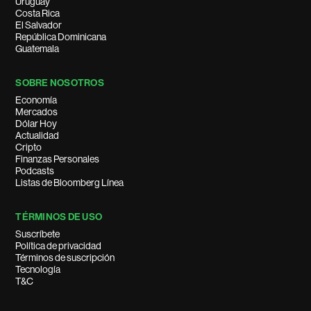
Uruguay
Costa Rica
El Salvador
República Dominicana
Guatemala
SOBRE NOSOTROS
Economía
Mercados
Dólar Hoy
Actualidad
Cripto
Finanzas Personales
Podcasts
Listas de Bloomberg Línea
TÉRMINOS DE USO
Suscríbete
Política de privacidad
Términos de suscripción
Tecnología
T&C