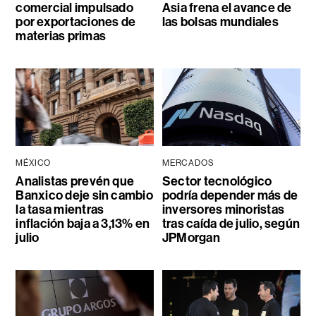
comercial impulsado
Asia frena el avance de
por exportaciones de
las bolsas mundiales
materias primas
MÉXICO
MERCADOS
Analistas prevén que
Sector tecnológico
Banxico deje sin cambio
podría depender más de
la tasa mientras
inversores minoristas
inflación baja a 3,13% en
tras caída de julio, según
julio
JPMorgan