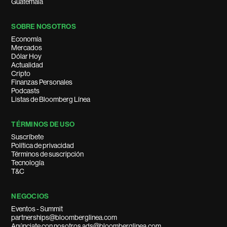
Guatemala
SOBRE NOSOTROS
Economía
Mercados
Dólar Hoy
Actualidad
Cripto
Finanzas Personales
Podcasts
Listas de Bloomberg Línea
TÉRMINOS DE USO
Suscríbete
Política de privacidad
Términos de suscripción
Tecnología
T&C
NEGOCIOS
Eventos - Summit
partnerships@bloomberglinea.com
Anúnciate con nosotros ads@bloomberglinea.com