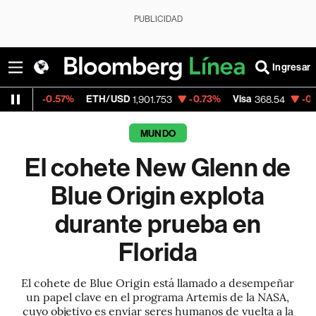
PUBLICIDAD
Ingresar
57%
ETH/USD
-0.73%
Visa
-0.28%
Merca
1,901.753
368.54
MUNDO
El cohete New Glenn de
Blue Origin explota
durante prueba en
Florida
El cohete de Blue Origin está llamado a desempeñar
un papel clave en el programa Artemis de la NASA,
cuyo objetivo es enviar seres humanos de vuelta a la