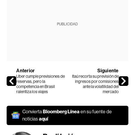
PUBLICIDAD
Anterior
Siguiente
Uber cumple previsiones de
Itaú recorta su previsión de
reservas, pero la
ingresos por comisiones
competencia en Brasil
ante la volatilidad del
ralentiza los viajes
mercado
Convierta
Bloomberg Línea
en su fuente de
noticias
aquí