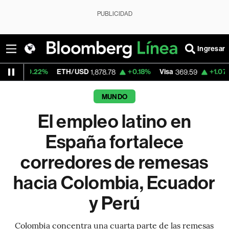
PUBLICIDAD
Ingresar
%
ETH/USD
+0.18%
Visa
+1.07%
MercadoL
1,878.78
369.59
MUNDO
El empleo latino en
España fortalece
corredores de remesas
hacia Colombia, Ecuador
y Perú
Colombia concentra una cuarta parte de las remesas