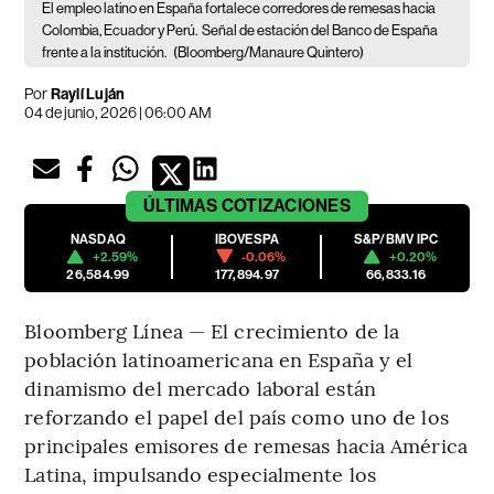
El empleo latino en España fortalece corredores de remesas hacia
Colombia, Ecuador y Perú.
Señal de estación del Banco de España
frente a la institución.
(Bloomberg/Manaure Quintero)
Por
Raylí Luján
04 de junio, 2026 | 06:00 AM
ÚLTIMAS
COTIZACIONES
NASDAQ
IBOVESPA
S&P/BMV IPC
+2.59%
-0.06%
+0.20%
26,584.99
177,894.97
66,833.16
Bloomberg Línea — El crecimiento de la
población latinoamericana en España y el
dinamismo del mercado laboral están
reforzando el papel del país como uno de los
principales emisores de remesas hacia América
Latina, impulsando especialmente los