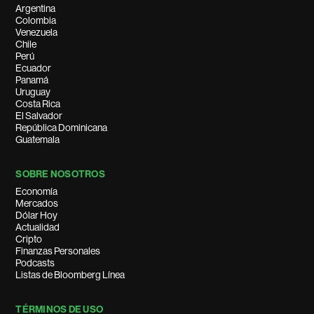
Argentina
Colombia
Venezuela
Chile
Perú
Ecuador
Panamá
Uruguay
Costa Rica
El Salvador
República Dominicana
Guatemala
SOBRE NOSOTROS
Economía
Mercados
Dólar Hoy
Actualidad
Cripto
Finanzas Personales
Podcasts
Listas de Bloomberg Línea
TÉRMINOS DE USO