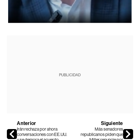
PUBLICIDAD
Anterior
Siguiente
Irán rechaza por ahora
Más senadores
conversaciones con EE.UU.
republicanos piden que
y se demora el acuerdo
Miller renuncie por