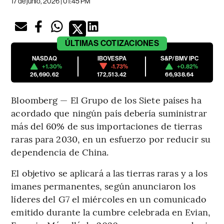
17 de junio, 2026 | 01:45 PM
ÚLTIMAS
COTIZACIONES
NASDAQ
IBOVESPA
S&P/BMV IPC
+1.30%
-1.73%
+0.82%
26,690.62
172,513.42
66,938.64
Bloomberg — El Grupo de los Siete países ha
acordado que ningún país debería suministrar
más del 60% de sus importaciones de tierras
raras para 2030, en un esfuerzo por reducir su
dependencia de China.
El objetivo se aplicará a las tierras raras y a los
imanes permanentes, según anunciaron los
líderes del G7 el miércoles en un comunicado
emitido durante la cumbre celebrada en Evian,