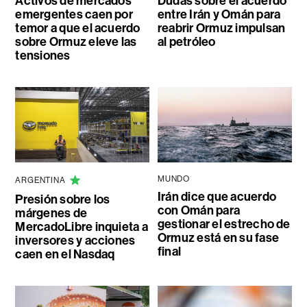
Activos de mercados
Dudas sobre el acuerdo
emergentes caen por
entre Irán y Omán para
temor a que el acuerdo
reabrir Ormuz impulsan
sobre Ormuz eleve las
al petróleo
tensiones
MUNDO
ARGENTINA
Irán dice que acuerdo
Presión sobre los
con Omán para
márgenes de
gestionar el estrecho de
MercadoLibre inquieta a
Ormuz está en su fase
inversores y acciones
final
caen en el Nasdaq