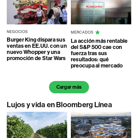
NEGOCIOS
MERCADOS
Burger King dispara sus
La acción más rentable
ventas en EE.UU. con un
del S&P 500 cae con
nuevo Whopper y una
fuerza tras sus
promoción de Star Wars
resultados: qué
preocupa al mercado
Cargar más
Lujos y vida en Bloomberg Línea