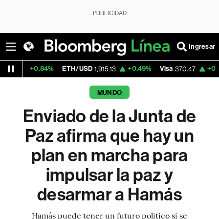
PUBLICIDAD
Ingresar
.84%
ETH/USD
+0.49%
Visa
+0.52%
Merca
1,915.13
370.47
MUNDO
Enviado de la Junta de
Paz afirma que hay un
plan en marcha para
impulsar la paz y
desarmar a Hamás
Hamás puede tener un futuro político si se