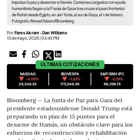
impulsar la paz y desarmar a Hamás
Camiones cargados con ayuda
humanitaria llegan a la Franja de Gaza tras cruzar el paso fronterizo
de Rafah desde Egipto, en Jan Yunis, al sur de Gaza, el 1 de febrero.
Fotógrafo: Ahmad Salem/Bloomberg
Por
Fares Akram - Dan Williams
13 de mayo, 2026 | 03:45 PM
ÚLTIMAS
COTIZACIONES
NASDAQ
IBOVESPA
S&P/BMV IPC
-0.06%
-1.23%
-0.19%
26,348.35
175,546.36
66,396.15
Bloomberg — La Junta de Paz para Gaza del
presidente estadounidense Donald Trump está
preparando un plan de 15 puntos para el
desarme de Hamás, un obstáculo clave para los
esfuerzos de reconstrucción y rehabilitación