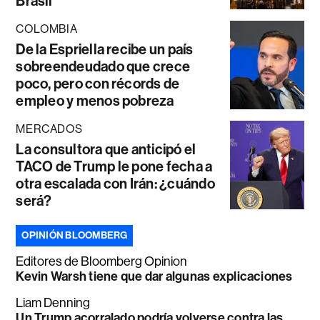
Brasil
COLOMBIA
De la Espriella recibe un país
sobreendeudado que crece
poco, pero con récords de
empleo y menos pobreza
MERCADOS
La consultora que anticipó el
TACO de Trump le pone fecha a
otra escalada con Irán: ¿cuándo
será?
OPINIÓN BLOOMBERG
Editores de Bloomberg Opinion
Kevin Warsh tiene que dar algunas explicaciones
Liam Denning
Un Trump acorralado podría volverse contra las