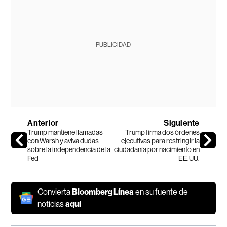
PUBLICIDAD
Anterior
Siguiente
Trump mantiene llamadas
Trump firma dos órdenes
con Warsh y aviva dudas
ejecutivas para restringir la
sobre la independencia de la
ciudadanía por nacimiento en
Fed
EE.UU.
Convierta
Bloomberg Línea
en su fuente de
noticias
aquí