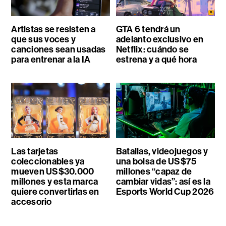
Artistas se resisten a
GTA 6 tendrá un
que sus voces y
adelanto exclusivo en
canciones sean usadas
Netflix: cuándo se
para entrenar a la IA
estrena y a qué hora
Las tarjetas
Batallas, videojuegos y
coleccionables ya
una bolsa de US$75
mueven US$30.000
millones “capaz de
millones y esta marca
cambiar vidas”: así es la
quiere convertirlas en
Esports World Cup 2026
accesorio