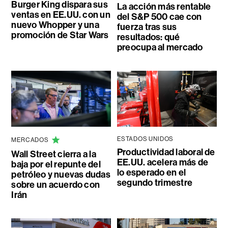
Burger King dispara sus
La acción más rentable
ventas en EE.UU. con un
del S&P 500 cae con
nuevo Whopper y una
fuerza tras sus
promoción de Star Wars
resultados: qué
preocupa al mercado
ESTADOS UNIDOS
MERCADOS
Productividad laboral de
Wall Street cierra a la
EE.UU. acelera más de
baja por el repunte del
lo esperado en el
petróleo y nuevas dudas
segundo trimestre
sobre un acuerdo con
Irán