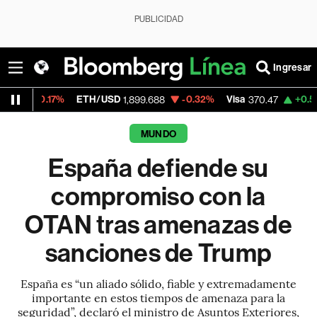
PUBLICIDAD
Ingresar
7%
ETH/USD
-0.32%
Visa
+0.52%
Mercad
1,899.688
370.47
MUNDO
España defiende su
compromiso con la
OTAN tras amenazas de
sanciones de Trump
España es “un aliado sólido, fiable y extremadamente
importante en estos tiempos de amenaza para la
seguridad”, declaró el ministro de Asuntos Exteriores,