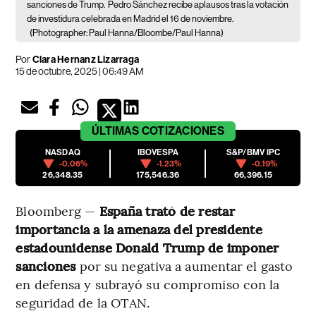
sanciones de Trump.
Pedro Sánchez recibe aplausos tras la votación
de investidura celebrada en Madrid el 16 de noviembre.
(Photographer: Paul Hanna/Bloombe/Paul Hanna)
Por
Clara Hernanz Lizarraga
15 de octubre, 2025 | 06:49 AM
ÚLTIMAS
COTIZACIONES
NASDAQ
IBOVESPA
S&P/BMV IPC
-0.06%
-1.23%
-0.19%
26,348.35
175,546.36
66,396.15
Bloomberg —
España trató de restar
importancia a la amenaza del presidente
estadounidense Donald Trump de imponer
sanciones
por su negativa a aumentar el gasto
en defensa y subrayó su compromiso con la
seguridad de la OTAN.