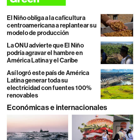
El Niño obliga a la caficultura
centroamericana a replantear su
modelo de producción
La ONU advierte que El Niño
podría agravar el hambre en
América Latina y el Caribe
Así logró este país de América
Latina generar toda su
electricidad con fuentes 100%
renovables
Económicas e internacionales