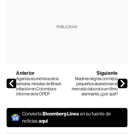
PUBLICIDAD
Anterior
Siguiente
Agenda económica de la
Madres negras con hijos
semana: minutas de Brasil,
pequeños abandonan el
inflación en Colombia e
mercado laboral a un ritmo
informe de la OPEP
alarmante: ¿por qué?
Convierta
Bloomberg Línea
en su fuente de
noticias
aquí