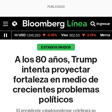
PUBLICIDAD
Ingresar
D
-0.15%
Visa
-2.15%
MercadoLibre
1,916.253
362.50
1,821.7
ESTADOS UNIDOS
A los 80 años, Trump
intenta proyectar
fortaleza en medio de
crecientes problemas
políticos
El presidente estadounidense celebrará su