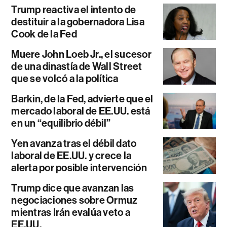
Trump reactiva el intento de
destituir a la gobernadora Lisa
Cook de la Fed
Muere John Loeb Jr., el sucesor
de una dinastía de Wall Street
que se volcó a la política
Barkin, de la Fed, advierte que el
mercado laboral de EE.UU. está
en un “equilibrio débil”
Yen avanza tras el débil dato
laboral de EE.UU. y crece la
alerta por posible intervención
Trump dice que avanzan las
negociaciones sobre Ormuz
mientras Irán evalúa veto a
EE.UU.