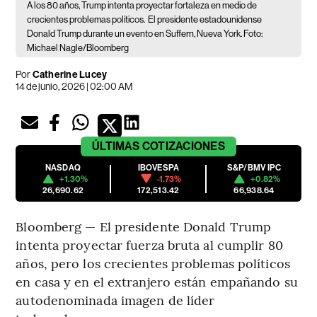
A los 80 años, Trump intenta proyectar fortaleza en medio de
crecientes problemas políticos.
El presidente estadounidense
Donald Trump durante un evento en Suffern, Nueva York. Foto:
Michael Nagle/Bloomberg
Por
Catherine Lucey
14 de junio, 2026 | 02:00 AM
ÚLTIMAS
COTIZACIONES
NASDAQ
IBOVESPA
S&P/BMV IPC
+1.30%
-1.73%
+0.82%
26,690.62
172,513.42
66,938.64
Bloomberg — El presidente Donald Trump
intenta proyectar fuerza bruta al cumplir 80
años, pero los crecientes problemas políticos
en casa y en el extranjero están empañando su
autodenominada imagen de líder