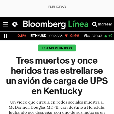
PUBLICIDAD
Ingresar
11%
ETH/USD
-0.16%
Visa
+0.52%
Merca
1,902.885
370.47
ESTADOS UNIDOS
Tres muertos y once
heridos tras estrellarse
un avión de carga de UPS
en Kentucky
Un video que circula en redes sociales muestra al
McDonnell Douglas MD-11, con destino a Honolulu,
luchando por despegar con uno de sus motores en