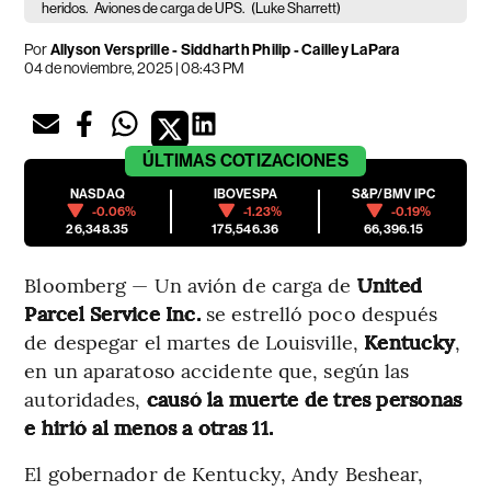
heridos.
Aviones de carga de UPS.
(Luke Sharrett)
Por
Allyson Versprille - Siddharth Philip - Cailley LaPara
04 de noviembre, 2025 | 08:43 PM
ÚLTIMAS
COTIZACIONES
NASDAQ
IBOVESPA
S&P/BMV IPC
-0.06%
-1.23%
-0.19%
26,348.35
175,546.36
66,396.15
Bloomberg — Un avión de carga de
United
Parcel Service Inc.
se estrelló poco después
de despegar el martes de Louisville,
Kentucky
,
en un aparatoso accidente que, según las
autoridades,
causó la muerte de tres personas
e hirió al menos a otras 11.
El gobernador de Kentucky, Andy Beshear,