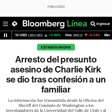
PUBLICIDAD
Ingresar
/USD
+0.99%
Visa
-0.04%
MercadoLibre
1,854.983
366.13
1
ESTADOS UNIDOS
Arresto del presunto
asesino de Charlie Kirk
se dio tras confesión a un
familiar
La información fue transmitida desde la Oficina del
Sheriff del Condado de Washington a los
investigadores de la Universidad del Valle de Utah y al