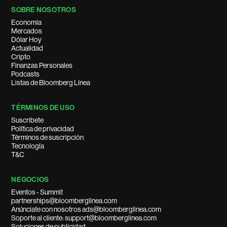
SOBRE NOSOTROS
Economía
Mercados
Dólar Hoy
Actualidad
Cripto
Finanzas Personales
Podcasts
Listas de Bloomberg Línea
TÉRMINOS DE USO
Suscríbete
Política de privacidad
Términos de suscripción
Tecnología
T&C
NEGOCIOS
Eventos - Summit
partnerships@bloomberglinea.com
Anúnciate con nosotros ads@bloomberglinea.com
Soporte al cliente: support@bloomberglinea.com
Soluciones de publicidad