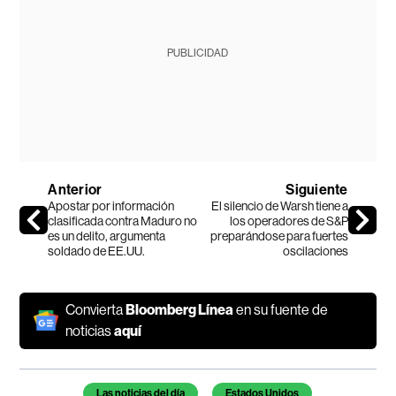
PUBLICIDAD
Anterior
Siguiente
Apostar por información
El silencio de Warsh tiene a
clasificada contra Maduro no
los operadores de S&P
es un delito, argumenta
preparándose para fuertes
soldado de EE.UU.
oscilaciones
Convierta
Bloomberg Línea
en su fuente de
noticias
aquí
Temas de este artículo
Las noticias del día
Estados Unidos