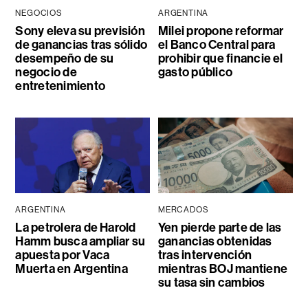
NEGOCIOS
ARGENTINA
Sony eleva su previsión
Milei propone reformar
de ganancias tras sólido
el Banco Central para
desempeño de su
prohibir que financie el
negocio de
gasto público
entretenimiento
ARGENTINA
MERCADOS
La petrolera de Harold
Yen pierde parte de las
Hamm busca ampliar su
ganancias obtenidas
apuesta por Vaca
tras intervención
Muerta en Argentina
mientras BOJ mantiene
su tasa sin cambios