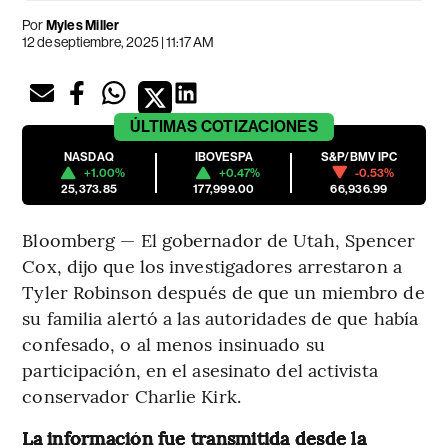
Por
Myles Miller
12 de septiembre, 2025 | 11:17 AM
ÚLTIMAS
COTIZACIONES
NASDAQ
IBOVESPA
S&P/BMV IPC
+1.00%
+0.47%
-0.53%
25,373.85
177,999.00
66,936.99
Bloomberg — El gobernador de Utah, Spencer
Cox, dijo que los investigadores arrestaron a
Tyler Robinson después de que un miembro de
su familia alertó a las autoridades de que había
confesado, o al menos insinuado su
participación, en el asesinato del activista
conservador Charlie Kirk.
La información fue transmitida desde la