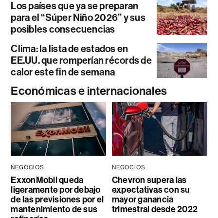
Los países que ya se preparan
para el “Súper Niño 2026” y sus
posibles consecuencias
Clima: la lista de estados en
EE.UU. que romperían récords de
calor este fin de semana
Económicas e internacionales
NEGOCIOS
NEGOCIOS
ExxonMobil queda
Chevron supera las
ligeramente por debajo
expectativas con su
de las previsiones por el
mayor ganancia
mantenimiento de sus
trimestral desde 2022