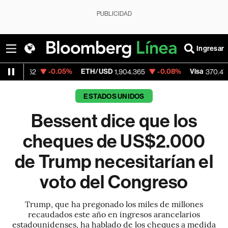
PUBLICIDAD
Ingresar
-0.05%
ETH/USD
-0.08%
Visa
+0.52%
1,904.365
370.47
ESTADOS UNIDOS
Bessent dice que los
cheques de US$2.000
de Trump necesitarían el
voto del Congreso
Trump, que ha pregonado los miles de millones
recaudados este año en ingresos arancelarios
estadounidenses, ha hablado de los cheques a medida