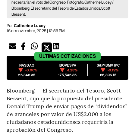
necesitarían el voto del Congreso. Fotógrafo: Catherine Lucey /
Bloomberg
El secretario del Tesoro de Estados Unidos, Scott
Bessent.
Por
Catherine Lucey
16 de noviembre, 2025 | 12:59 PM
ÚLTIMAS
COTIZACIONES
NASDAQ
IBOVESPA
S&P/BMV IPC
-0.06%
-1.23%
-0.19%
26,348.35
175,546.36
66,396.15
Bloomberg — El secretario del Tesoro, Scott
Bessent, dijo que la propuesta del presidente
Donald Trump de enviar pagos de “dividendos”
de aranceles por valor de US$2.000 a los
ciudadanos estadounidenses requeriría la
aprobación del Congreso.