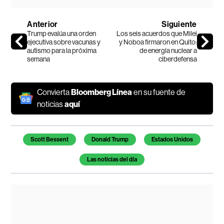
Anterior
Siguiente
Trump evalúa una orden
Los seis acuerdos que Milei
ejecutiva sobre vacunas y
y Noboa firmaron en Quito:
autismo para la próxima
de energía nuclear a
semana
ciberdefensa
Convierta
Bloomberg Línea
en su fuente de
noticias
aquí
Temas de este artículo
Scott Bessent
Donald Trump
Estados Unidos
Las noticias del día