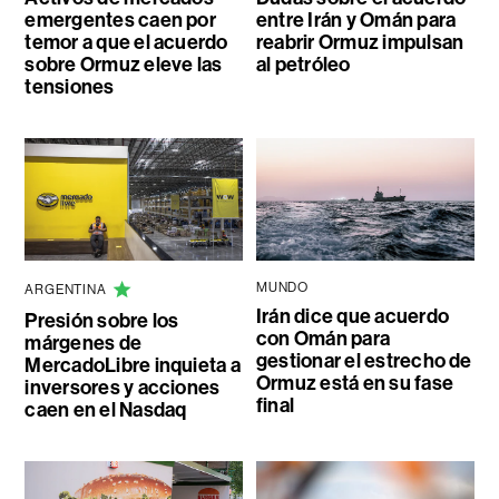
emergentes caen por
entre Irán y Omán para
temor a que el acuerdo
reabrir Ormuz impulsan
sobre Ormuz eleve las
al petróleo
tensiones
MUNDO
ARGENTINA
Irán dice que acuerdo
Presión sobre los
con Omán para
márgenes de
gestionar el estrecho de
MercadoLibre inquieta a
Ormuz está en su fase
inversores y acciones
final
caen en el Nasdaq