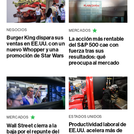
NEGOCIOS
MERCADOS
Burger King dispara sus
La acción más rentable
ventas en EE.UU. con un
del S&P 500 cae con
nuevo Whopper y una
fuerza tras sus
promoción de Star Wars
resultados: qué
preocupa al mercado
ESTADOS UNIDOS
MERCADOS
Productividad laboral de
Wall Street cierra a la
EE.UU. acelera más de
baja por el repunte del