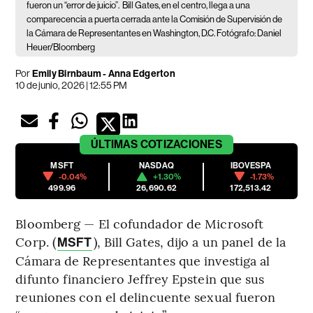
fueron un “error de juicio”.
Bill Gates, en el centro, llega a una
comparecencia a puerta cerrada ante la Comisión de Supervisión de
la Cámara de Representantes en Washington, D.C. Fotógrafo: Daniel
Heuer/Bloomberg
Por
Emily Birnbaum - Anna Edgerton
10 de junio, 2026 | 12:55 PM
ÚLTIMAS
COTIZACIONES
MSFT
NASDAQ
IBOVESPA
-0.04%
+1.30%
-1.73%
499.96
26,690.62
172,513.42
Bloomberg — El cofundador de Microsoft
Corp. (
), Bill Gates, dijo a un panel de la
MSFT
Cámara de Representantes que investiga al
difunto financiero Jeffrey Epstein que sus
reuniones con el delincuente sexual fueron