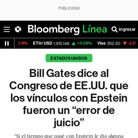
PUBLICIDAD
Ingresar
ETH/USD
+0.06%
Visa
-2.15%
MercadoLi
1,915.148
362.50
ESTADOS UNIDOS
Bill Gates dice al
Congreso de EE.UU. que
los vínculos con Epstein
fueron un “error de
juicio”
“Si el tiempo que pasé con Epstein le dio alguna