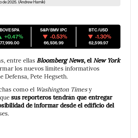
io de 2025.
(Andrew Harnik)
IBOVESPA
S&P/BMV IPC
BTC/USD
+0.47%
-0.53%
-1.30%
177,999.00
66,936.99
62,599.97
, entre ellas
Bloomberg News
, el
New York
rmar los nuevos límites informativos
de Defensa, Pete Hegseth.
echas como el
Washington Times
y
a que
sus reporteros tendrán que entregar
sibilidad de informar desde el edificio del
ses.