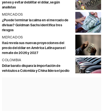
yenes y evitar debilitar el dólar, según
analistas
MERCADOS
¿Puede terminar la calma en el mercado de
divisas? Goldman Sachs identifica tres
riesgos
MERCADOS
Itaú revela sus nuevas proyecciones del
precio del dólar en América Latina para el
remate de 2026 y 2027
COLOMBIA
Dólar barato dispara la importación de
vehículos a Colombia y China lidera el podio