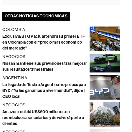
OTRAS NOTICIAS ECONÓMICAS
COLOMBIA
Exclusiva: BTG Pactual tendrá su primer ETF
en Colombia con el “precio más económico
del mercado”
NEGOCIOS
Nissan mantiene sus previsiones tras mejorar
sus resultados trimestrales
ARGENTINA
La llegada de Tesla a Argentina no preocupa a
BYD: “Ya les ganamos a nivel mundial”, dijo el
CEO local
NEGOCIOS
Amazon recibió US$600 millones en
reembolsos arancelarios y devolverá parte a
clientes
NEGOCIOS