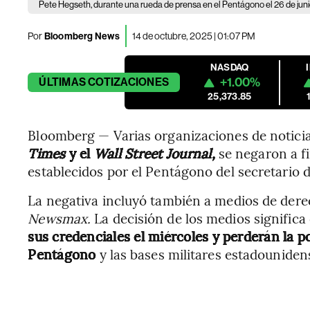
Pete Hegseth, durante una rueda de prensa en el Pentágono el 26 de jun
Por
Bloomberg News
14 de octubre, 2025 | 01:07 PM
NASDAQ
+1.00%
ÚLTIMAS
COTIZACIONES
25,373.85
Bloomberg — Varias organizaciones de noticias
Times
y el
Wall Street Journal,
se negaron a fi
establecidos por el Pentágono del secretario 
La negativa incluyó también a medios de der
Newsmax.
La decisión de los medios signific
sus credenciales el miércoles y perderán la po
Pentágono
y las bases militares estadouniden