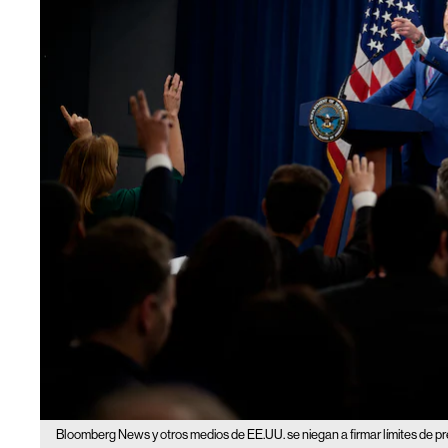
Bloomberg News y otros medios de EE.UU. se niegan a firmar límites de p