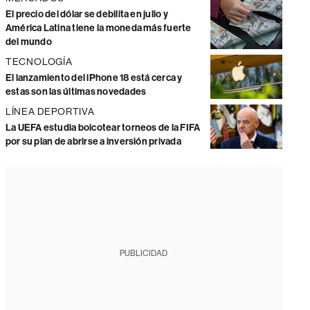
El precio del dólar se debilita en julio y
América Latina tiene la moneda más fuerte
del mundo
TECNOLOGÍA
El lanzamiento del iPhone 18 está cerca y
estas son las últimas novedades
LÍNEA DEPORTIVA
La UEFA estudia boicotear torneos de la FIFA
por su plan de abrirse a inversión privada
PUBLICIDAD