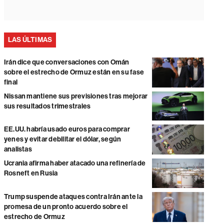
LAS ÚLTIMAS
Irán dice que conversaciones con Omán
sobre el estrecho de Ormuz están en su fase
final
Nissan mantiene sus previsiones tras mejorar
sus resultados trimestrales
EE.UU. habría usado euros para comprar
yenes y evitar debilitar el dólar, según
analistas
Ucrania afirma haber atacado una refinería de
Rosneft en Rusia
Trump suspende ataques contra Irán ante la
promesa de un pronto acuerdo sobre el
estrecho de Ormuz