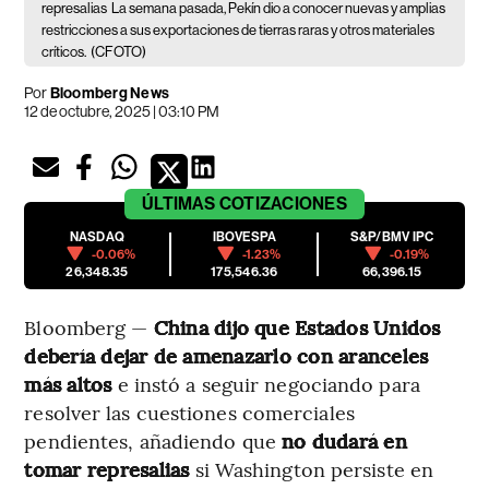
represalias
La semana pasada, Pekín dio a conocer nuevas y amplias
restricciones a sus exportaciones de tierras raras y otros materiales
críticos.
(CFOTO)
Por
Bloomberg News
12 de octubre, 2025 | 03:10 PM
ÚLTIMAS
COTIZACIONES
NASDAQ
IBOVESPA
S&P/BMV IPC
-0.06%
-1.23%
-0.19%
26,348.35
175,546.36
66,396.15
Bloomberg —
China dijo que Estados Unidos
debería dejar de amenazarlo con aranceles
más altos
e instó a seguir negociando para
resolver las cuestiones comerciales
pendientes, añadiendo que
no dudará en
tomar represalias
si Washington persiste en