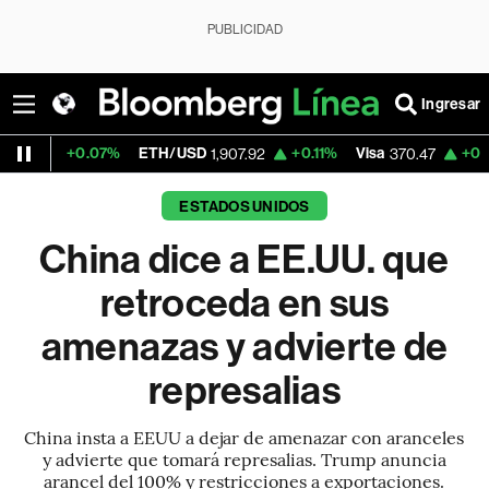
PUBLICIDAD
Ingresar
07%
ETH/USD
+0.11%
Visa
+0.52%
Mercad
1,907.92
370.47
ESTADOS UNIDOS
China dice a EE.UU. que
retroceda en sus
amenazas y advierte de
represalias
China insta a EEUU a dejar de amenazar con aranceles
y advierte que tomará represalias. Trump anuncia
arancel del 100% y restricciones a exportaciones.