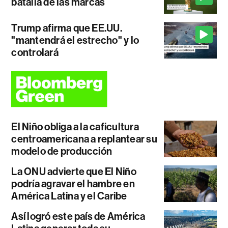
batalla de las marcas
Trump afirma que EE.UU.
"mantendrá el estrecho" y lo
controlará
El Niño obliga a la caficultura
centroamericana a replantear su
modelo de producción
La ONU advierte que El Niño
podría agravar el hambre en
América Latina y el Caribe
Así logró este país de América