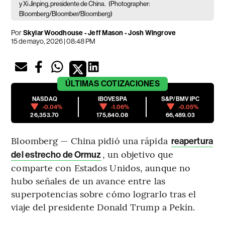
y Xi Jinping, presidente de China.
(Photographer:
Bloomberg/Bloomber/Bloomberg)
Por
Skylar Woodhouse - Jeff Mason - Josh Wingrove
15 de mayo, 2026 | 08:48 PM
ÚLTIMAS
COTIZACIONES
NASDAQ
IBOVESPA
S&P/BMV IPC
-0.04%
-1.06%
-0.05%
26,353.70
175,840.08
66,489.03
Bloomberg — China pidió una rápida
reapertura
, un objetivo que
del estrecho de Ormuz
comparte con Estados Unidos, aunque no
hubo señales de un avance entre las
superpotencias sobre cómo lograrlo tras el
viaje del presidente Donald Trump a Pekín.