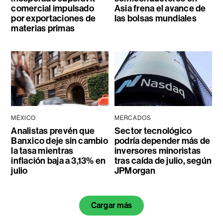
comercial impulsado
Asia frena el avance de
por exportaciones de
las bolsas mundiales
materias primas
MÉXICO
MERCADOS
Analistas prevén que
Sector tecnológico
Banxico deje sin cambio
podría depender más de
la tasa mientras
inversores minoristas
inflación baja a 3,13% en
tras caída de julio, según
julio
JPMorgan
Cargar más