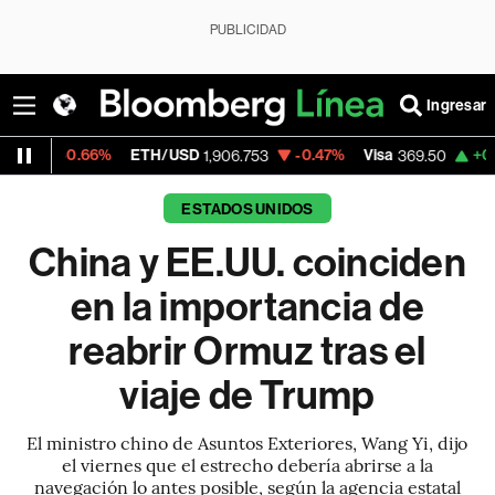
PUBLICIDAD
Ingresar
%
ETH/USD
-0.47%
Visa
+0.26%
Mercado
1,906.753
369.50
ESTADOS UNIDOS
China y EE.UU. coinciden
en la importancia de
reabrir Ormuz tras el
viaje de Trump
El ministro chino de Asuntos Exteriores, Wang Yi, dijo
el viernes que el estrecho debería abrirse a la
navegación lo antes posible, según la agencia estatal