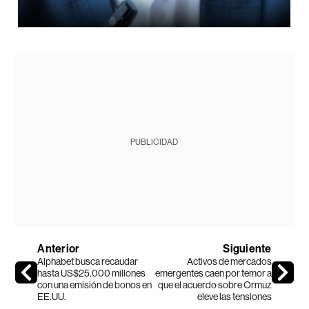
PUBLICIDAD
Anterior
Siguiente
Alphabet busca recaudar
Activos de mercados
hasta US$25.000 millones
emergentes caen por temor a
con una emisión de bonos en
que el acuerdo sobre Ormuz
EE.UU.
eleve las tensiones