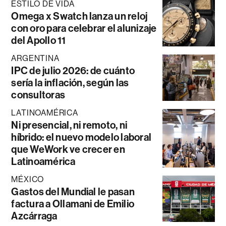
ESTILO DE VIDA
Omega x Swatch lanza un reloj
con oro para celebrar el alunizaje
del Apollo 11
ARGENTINA
IPC de julio 2026: de cuánto
sería la inflación, según las
consultoras
LATINOAMÉRICA
Ni presencial, ni remoto, ni
híbrido: el nuevo modelo laboral
que WeWork ve crecer en
Latinoamérica
MÉXICO
Gastos del Mundial le pasan
factura a Ollamani de Emilio
Azcárraga