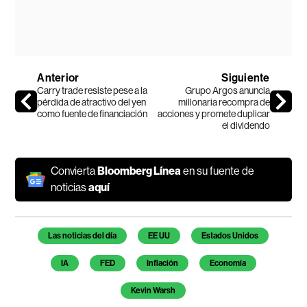
Anterior
Siguiente
Carry trade resiste pese a la
Grupo Argos anuncia
pérdida de atractivo del yen
millonaria recompra de
como fuente de financiación
acciones y promete duplicar
el dividendo
Convierta
Bloomberg Línea
en su fuente de
noticias
aquí
Temas de este artículo
Las noticias del día
EE UU
Estados Unidos
IA
FED
Inflación
Economía
Kevin Warsh