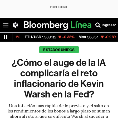
PUBLICIDAD
Ingresar
ETH/USD
-0.35%
Visa
-0.28%
MercadoLib
1,909.115
368.54
ESTADOS UNIDOS
¿Cómo el auge de la IA
complicaría el reto
inflacionario de Kevin
Warsh en la Fed?
Una inflación más rápida de lo previsto y el salto en
los rendimientos de los bonos a largo plazo se suman
ahora al reto al que se enfrenta Warsh al suceder a