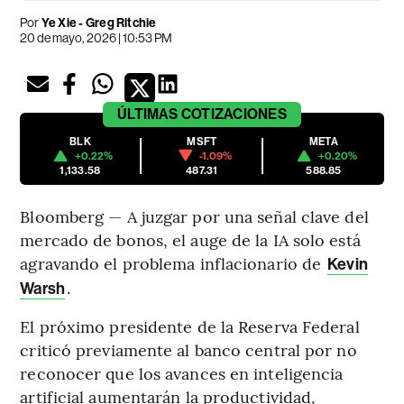
Por
Ye Xie - Greg Ritchie
20 de mayo, 2026 | 10:53 PM
ÚLTIMAS
COTIZACIONES
BLK
MSFT
META
+0.22%
-1.09%
+0.20%
1,133.58
487.31
588.85
Bloomberg — A juzgar por una señal clave del
mercado de bonos, el auge de la IA solo está
agravando el problema inflacionario de
Kevin
.
Warsh
El próximo presidente de la Reserva Federal
criticó previamente al banco central por no
reconocer que los avances en inteligencia
artificial aumentarán la productividad,