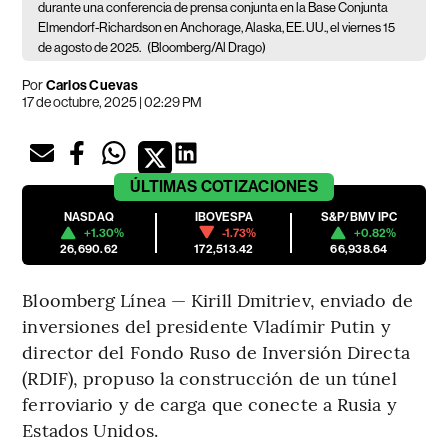
durante una conferencia de prensa conjunta en la Base Conjunta
Elmendorf-Richardson en Anchorage, Alaska, EE. UU., el viernes 15
de agosto de 2025.
(Bloomberg/Al Drago)
Por
Carlos Cuevas
17 de octubre, 2025 | 02:29 PM
ÚLTIMAS
COTIZACIONES
NASDAQ
IBOVESPA
S&P/BMV IPC
+1.30%
-1.73%
+0.82%
26,690.62
172,513.42
66,938.64
Bloomberg Línea — Kirill Dmitriev, enviado de
inversiones del presidente Vladímir Putin y
director del Fondo Ruso de Inversión Directa
(RDIF), propuso la construcción de un túnel
ferroviario y de carga que conecte a Rusia y
Estados Unidos.