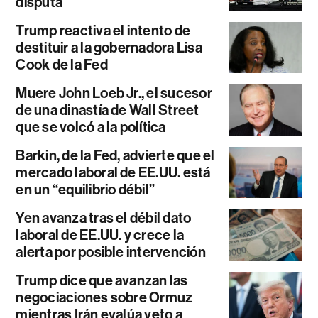
disputa
Trump reactiva el intento de
destituir a la gobernadora Lisa
Cook de la Fed
Muere John Loeb Jr., el sucesor
de una dinastía de Wall Street
que se volcó a la política
Barkin, de la Fed, advierte que el
mercado laboral de EE.UU. está
en un “equilibrio débil”
Yen avanza tras el débil dato
laboral de EE.UU. y crece la
alerta por posible intervención
Trump dice que avanzan las
negociaciones sobre Ormuz
mientras Irán evalúa veto a