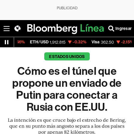
PUBLICIDAD
Ingresar
%
ETH/USD
-0.32%
Visa
-2.15%
MercadoL
1,912.815
362.50
ESTADOS UNIDOS
Cómo es el túnel que
propone un enviado de
Putin para conectar a
Rusia con EE.UU.
La intención es que cruce bajo el estrecho de Bering,
que en su punto más angosto separa a los dos países
por apenas 82 kilómetros.