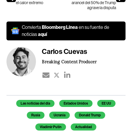
el calor extremo
arancel del 50% de Trump
agrave la disputa
Convierta
Bloomberg Línea
en su fuente de
noticias
aquí
Carlos Cuevas
Breaking Content Producer
Temas de este artículo
Las noticias del día
Estados Unidos
EE UU
Rusia
Ucrania
Donald Trump
Vladimir Putin
Actualidad