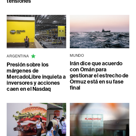
tensiones
MUNDO
ARGENTINA
Irán dice que acuerdo
Presión sobre los
con Omán para
márgenes de
gestionar el estrecho de
MercadoLibre inquieta a
Ormuz está en su fase
inversores y acciones
final
caen en el Nasdaq