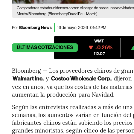
Compradores estadounidenses corren el riesgo de pasar unas navidades c
Morris/Bloomberg
(Bloomberg/David Paul Morris)
Por
Bloomberg News
16 de mayo, 2026 | 01:42 PM
WMT
-0.26%
ÚLTIMAS
COTIZACIONES
112.07
Bloomberg — Los proveedores chinos de gran
y
dijeron 
Walmart Inc.
Costco Wholesale Corp.
vez en años, ya que los costes de las materias
aumentan la producción para Navidad.
Según las entrevistas realizadas a más de una
semanas, los aumentos varían en función del p
fabricantes chinos están subiendo los precios
grandes minoristas, según cinco de las person