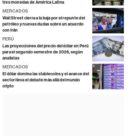
tres monedas de América Latina
MERCADOS
Wall Street cierra a la baja por el repunte del
petróleo y nuevas dudas sobre un acuerdo
con Irán
PERÚ
Las proyecciones del precio del dólar en Perú
para el segundo semestre de 2026, según
analistas
MERCADOS
El dólar domina las stablecoins y el avance del
sector lleva el debate más allá del mundo
cripto