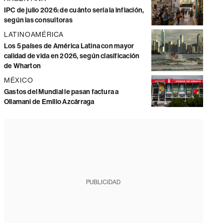
IPC de julio 2026: de cuánto sería la inflación,
según las consultoras
LATINOAMÉRICA
Los 5 países de América Latina con mayor
calidad de vida en 2026, según clasificación
de Wharton
MÉXICO
Gastos del Mundial le pasan factura a
Ollamani de Emilio Azcárraga
PUBLICIDAD