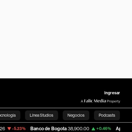
Ingresar
ecnología
Línea Studios
Negocios
Podcasts
Banco de Bogota
38,900.00
Apple
312.53
%
+0.46%
+0.
English