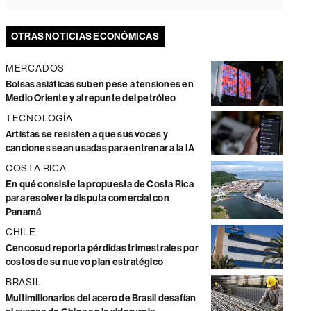
OTRAS NOTICIAS ECONÓMICAS
MERCADOS
Bolsas asiáticas suben pese a tensiones en
Medio Oriente y al repunte del petróleo
TECNOLOGÍA
Artistas se resisten a que sus voces y
canciones sean usadas para entrenar a la IA
COSTA RICA
En qué consiste la propuesta de Costa Rica
para resolver la disputa comercial con
Panamá
CHILE
Cencosud reporta pérdidas trimestrales por
costos de su nuevo plan estratégico
BRASIL
Multimillonarios del acero de Brasil desafían