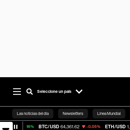
Seleccione un país
Las noticias del día
Newsletters
Línea Mundial
BTC/USD
64,361.62
ETH/USD
1,901.22
0.16%
-0.05%
-0
Bloomberg 