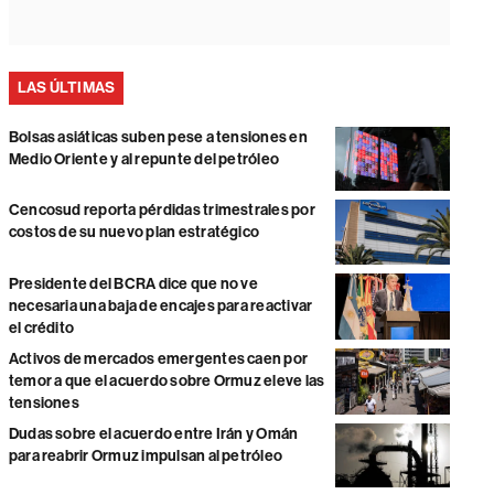
LAS ÚLTIMAS
Bolsas asiáticas suben pese a tensiones en
Medio Oriente y al repunte del petróleo
Cencosud reporta pérdidas trimestrales por
costos de su nuevo plan estratégico
Presidente del BCRA dice que no ve
necesaria una baja de encajes para reactivar
el crédito
Activos de mercados emergentes caen por
temor a que el acuerdo sobre Ormuz eleve las
tensiones
Dudas sobre el acuerdo entre Irán y Omán
para reabrir Ormuz impulsan al petróleo