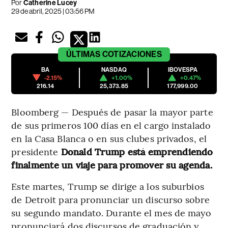
Por
Catherine Lucey
29 de abril, 2025 | 03:56 PM
ÚLTIMAS
COTIZACIONES
BA
NASDAQ
IBOVESPA
-2.15%
+1.00%
+0.47%
216.14
25,373.85
177,999.00
Bloomberg — Después de pasar la mayor parte
de sus primeros 100 días en el cargo instalado
en la Casa Blanca o en sus clubes privados, el
presidente
Donald Trump está emprendiendo
finalmente un viaje
para promover su agenda.
Este martes, Trump se dirige a los suburbios
de Detroit para pronunciar un discurso sobre
su segundo mandato. Durante el mes de mayo
pronunciará dos discursos de graduación y