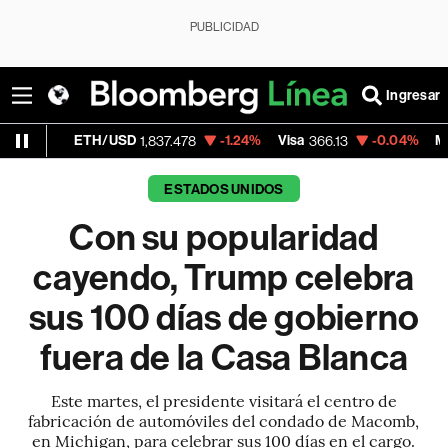
PUBLICIDAD
Ingresar
TH/USD
-1.24%
Visa
-0.04%
MercadoLibre
1,837.478
366.13
1
ESTADOS UNIDOS
Con su popularidad
cayendo, Trump celebra
sus 100 días de gobierno
fuera de la Casa Blanca
Este martes, el presidente visitará el centro de
fabricación de automóviles del condado de Macomb,
en Michigan, para celebrar sus 100 días en el cargo.