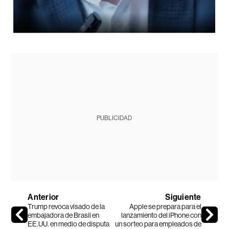
PUBLICIDAD
Anterior
Siguiente
Trump revoca visado de la
Apple se prepara para el
embajadora de Brasil en
lanzamiento del iPhone con
EE.UU. en medio de disputa
un sorteo para empleados de