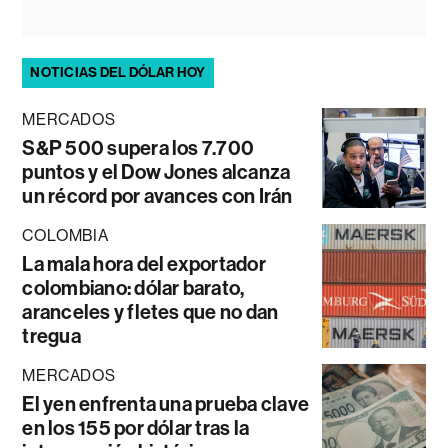
NOTICIAS DEL DÓLAR HOY
MERCADOS
S&P 500 supera los 7.700
puntos y el Dow Jones alcanza
un récord por avances con Irán
COLOMBIA
La mala hora del exportador
colombiano: dólar barato,
aranceles y fletes que no dan
tregua
MERCADOS
El yen enfrenta una prueba clave
en los 155 por dólar tras la