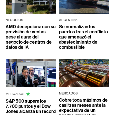
NEGOCIOS
ARGENTINA
AMD decepciona con su
Se normalizan los
previsión de ventas
puertos tras el conflicto
pese al auge del
que amenazó el
negocio de centros de
abastecimiento de
datos de IA
combustible
MERCADOS
MERCADOS
Cobre toca máximos de
S&P 500 supera los
casi tres meses ante la
7.700 puntos y el Dow
expectativa de un
Jones alcanza un récord