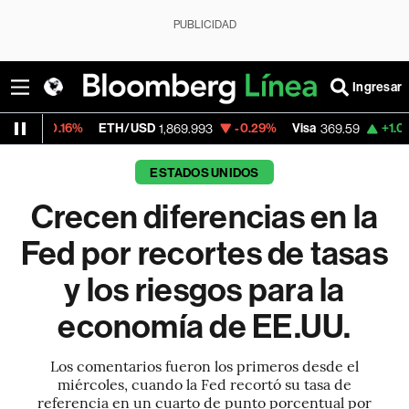
PUBLICIDAD
Ingresar
%
ETH/USD
-0.29%
Visa
+1.07%
Mercado
1,869.993
369.59
ESTADOS UNIDOS
Crecen diferencias en la
Fed por recortes de tasas
y los riesgos para la
economía de EE.UU.
Los comentarios fueron los primeros desde el
miércoles, cuando la Fed recortó su tasa de
referencia en un cuarto de punto porcentual por