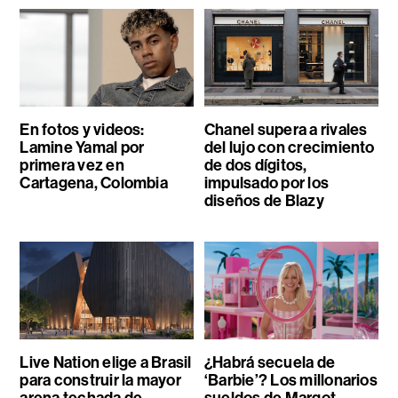
En fotos y videos:
Chanel supera a rivales
Lamine Yamal por
del lujo con crecimiento
primera vez en
de dos dígitos,
Cartagena, Colombia
impulsado por los
diseños de Blazy
Live Nation elige a Brasil
¿Habrá secuela de
para construir la mayor
‘Barbie’? Los millonarios
arena techada de
sueldos de Margot