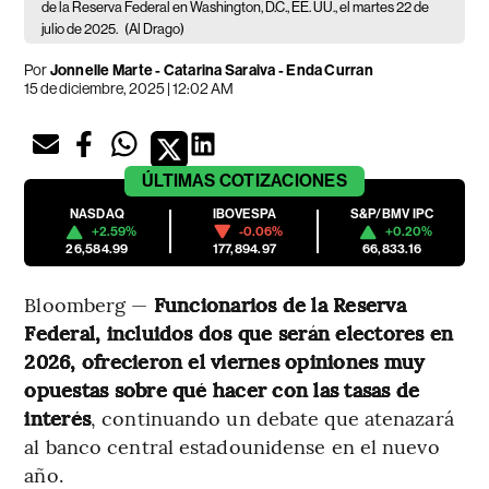
de la Reserva Federal en Washington, D.C., EE. UU., el martes 22 de
julio de 2025.
(Al Drago)
Por
Jonnelle Marte - Catarina Saraiva - Enda Curran
15 de diciembre, 2025 | 12:02 AM
ÚLTIMAS
COTIZACIONES
NASDAQ
IBOVESPA
S&P/BMV IPC
+2.59%
-0.06%
+0.20%
26,584.99
177,894.97
66,833.16
Bloomberg —
Funcionarios de la Reserva
Federal, incluidos dos que serán electores en
2026, ofrecieron el viernes opiniones muy
opuestas sobre qué hacer con las tasas de
interés
, continuando un debate que atenazará
al banco central estadounidense en el nuevo
año.