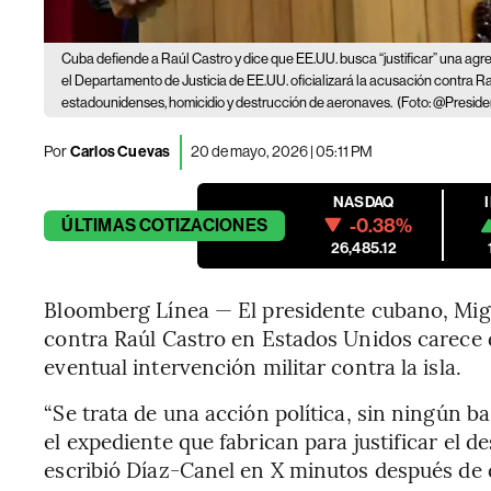
Cuba defiende a Raúl Castro y dice que EE.UU. busca “justificar” una agres
el Departamento de Justicia de EE.UU. oficializará la acusación contra R
estadounidenses, homicidio y destrucción de aeronaves.
(Foto: @Presid
Por
Carlos Cuevas
20 de mayo, 2026 | 05:11 PM
NASDAQ
-0.38%
ÚLTIMAS
COTIZACIONES
26,485.12
Bloomberg Línea — El presidente cubano, Mig
contra Raúl Castro en Estados Unidos carece 
eventual intervención militar contra la isla.
“Se trata de una acción política, sin ningún b
el expediente que fabrican para justificar el d
escribió Díaz-Canel en X minutos después de 