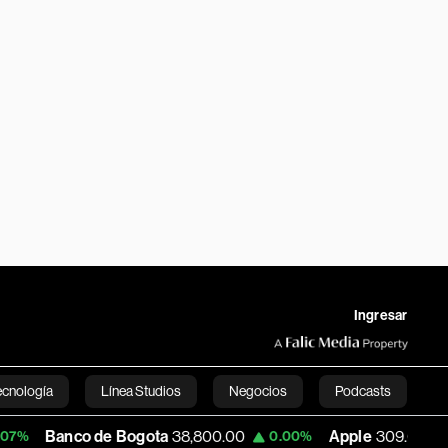
Ingresar
ecnología
Línea Studios
Negocios
Podcasts
co de Bogota
38,800.00
Apple
309.06
0.00%
-0.06%
English