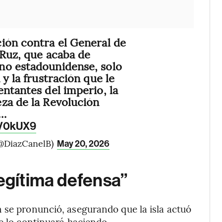
ión contra el General de
 Ruz, que acaba de
no estadounidense, solo
 y la frustración que le
entantes del imperio, la
za de la Revolución
y…
wV0kUX9
@DiazCanelB)
May 20, 2026
legítima defensa”
 se pronunció, asegurando que la isla actuó
e lo continuará haciendo.