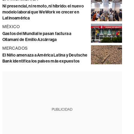
Ni presencial, ni remoto, ni híbrido: el nuevo
modelo laboral que WeWork ve crecer en
Latinoamérica
MÉXICO
Gastos del Mundial le pasan factura a
Ollamani de Emilio Azcárraga
MERCADOS
El Niño amenaza a América Latina y Deutsche
Bank identifica los países más expuestos
PUBLICIDAD