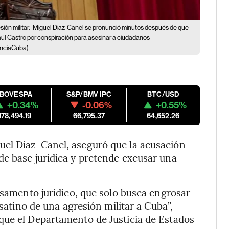
ión militar.
Miguel Díaz-Canel se pronunció minutos después de que
aúl Castro por conspiración para asesinar a ciudadanos
enciaCuba)
IBOVESPA
S&P/BMV IPC
BTC/USD
+0.34%
-0.06%
+0.55%
178,494.19
66,795.37
64,652.26
uel Díaz-Canel, aseguró que la acusación
de base jurídica y pretende excusar una
asamento jurídico, que solo busca engrosar
esatino de una agresión militar a Cuba”,
que el Departamento de Justicia de Estados