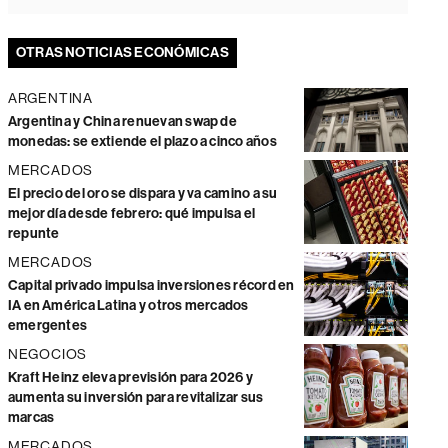
OTRAS NOTICIAS ECONÓMICAS
ARGENTINA
Argentina y China renuevan swap de
monedas: se extiende el plazo a cinco años
MERCADOS
El precio del oro se dispara y va camino a su
mejor día desde febrero: qué impulsa el
repunte
MERCADOS
Capital privado impulsa inversiones récord en
IA en América Latina y otros mercados
emergentes
NEGOCIOS
Kraft Heinz eleva previsión para 2026 y
aumenta su inversión para revitalizar sus
marcas
MERCADOS