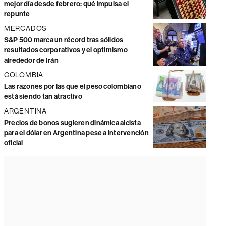
mejor día desde febrero: qué impulsa el
repunte
MERCADOS
S&P 500 marca un récord tras sólidos
resultados corporativos y el optimismo
alrededor de Irán
COLOMBIA
Las razones por las que el peso colombiano
está siendo tan atractivo
ARGENTINA
Precios de bonos sugieren dinámica alcista
para el dólar en Argentina pese a intervención
oficial