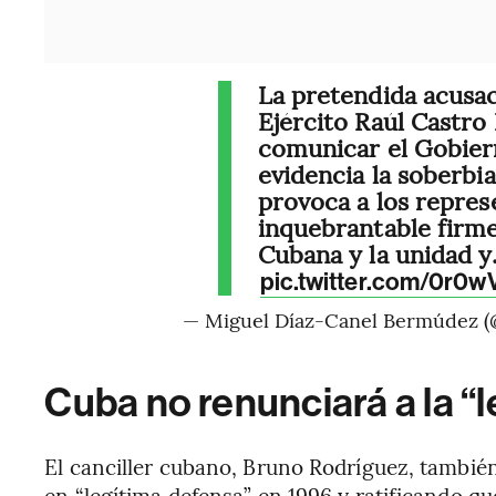
La pretendida acusac
Ejército Raúl Castro
comunicar el Gobier
evidencia la soberbia
provoca a los repres
inquebrantable firme
Cubana y la unidad 
pic.twitter.com/0r0
— Miguel Díaz-Canel Bermúdez (
Cuba no renunciará a la “
El canciller cubano, Bruno Rodríguez, también
en “legítima defensa” en 1996 y ratificando qu