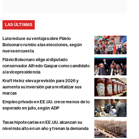
LAS ÚLTIMAS
Lula reduce su ventaja sobre Flávio
Bolsonaro rumbo a las elecciones, según
nueva encuesta
Flávio Bolsonaro elige al diputado
conservador Alfredo Gaspar como candidato
a la vicepresidencia
Kraft Heinz eleva previsión para 2026 y
aumenta su inversión para revitalizar sus
marcas
Empleo privado en EE.UU. crece menos de lo
esperado en julio, según ADP
Tasas hipotecarias en EE.UU. alcanzan su
nivel más alto en un año y frenan la demanda