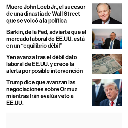
Muere John Loeb Jr., el sucesor
de una dinastía de Wall Street
que se volcó a la política
Barkin, de la Fed, advierte que el
mercado laboral de EE.UU. está
en un “equilibrio débil”
Yen avanza tras el débil dato
laboral de EE.UU. y crece la
alerta por posible intervención
Trump dice que avanzan las
negociaciones sobre Ormuz
mientras Irán evalúa veto a
EE.UU.