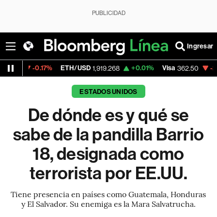
PUBLICIDAD
Ingresar
17%
ETH/USD
+0.01%
Visa
-2.15%
Mercad
1,919.268
362.50
ESTADOS UNIDOS
De dónde es y qué se
sabe de la pandilla Barrio
18, designada como
terrorista por EE.UU.
Tiene presencia en países como Guatemala, Honduras
y El Salvador. Su enemiga es la Mara Salvatrucha.