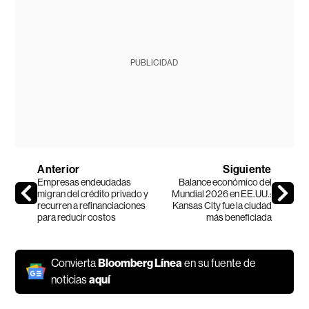
PUBLICIDAD
Anterior
Siguiente
Empresas endeudadas
Balance económico del
migran del crédito privado y
Mundial 2026 en EE.UU.:
recurren a refinanciaciones
Kansas City fue la ciudad
para reducir costos
más beneficiada
Convierta
Bloomberg Línea
en su fuente de
noticias
aquí