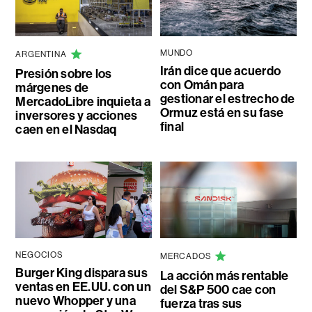
MUNDO
ARGENTINA
Irán dice que acuerdo
Presión sobre los
con Omán para
márgenes de
gestionar el estrecho de
MercadoLibre inquieta a
Ormuz está en su fase
inversores y acciones
final
caen en el Nasdaq
NEGOCIOS
MERCADOS
Burger King dispara sus
La acción más rentable
ventas en EE.UU. con un
del S&P 500 cae con
nuevo Whopper y una
fuerza tras sus