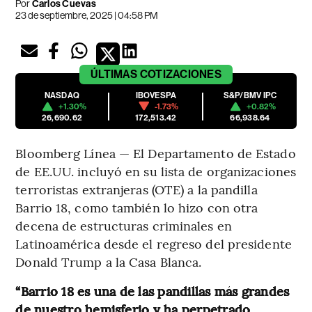
Por
Carlos Cuevas
23 de septiembre, 2025 | 04:58 PM
ÚLTIMAS
COTIZACIONES
NASDAQ
IBOVESPA
S&P/BMV IPC
+1.30%
-1.73%
+0.82%
26,690.62
172,513.42
66,938.64
Bloomberg Línea — El Departamento de Estado
de EE.UU. incluyó en su lista de organizaciones
terroristas extranjeras (OTE) a la pandilla
Barrio 18, como también lo hizo con otra
decena de estructuras criminales en
Latinoamérica desde el regreso del presidente
Donald Trump a la Casa Blanca.
“Barrio 18 es una de las pandillas más grandes
de nuestro hemisferio y ha perpetrado