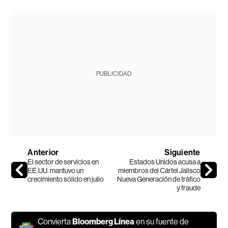
PUBLICIDAD
Anterior
Siguiente
El sector de servicios en
Estados Unidos acusa a
EE.UU. mantuvo un
miembros del Cártel Jalisco
crecimiento sólido en julio
Nueva Generación de tráfico
y fraude
Convierta
Bloomberg Línea
en su fuente de