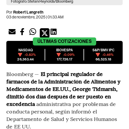
Fotógrafo: Stefani Reynolds/Bloomberg
Por
Robert Langreth
03 de noviembre, 2025 | 01:33 AM
ÚLTIMAS
COTIZACIONES
NASDAQ
IBOVESPA
S&P/BMV IPC
-0.83%
-0.09%
-0.46%
26,363.44
177,726.17
66,525.18
Bloomberg —
El principal regulador de
fármacos de la Administración de Alimentos y
Medicamentos de EE.UU., George Tidmarsh,
dimitió dos días después de ser puesto en
excedencia
administrativa por problemas de
conducta personal, según informó el
Departamento de Salud y Servicios Humanos
de EE UU.