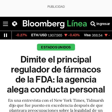
PUBLICIDAD
Ingresar
.27%
ETH/USD
-0.43%
Visa
-0.28%
Merc
1,907.565
368.54
ESTADOS UNIDOS
Dimite el principal
regulador de fármacos
de la FDA: la agencia
alega conducta personal
En una entrevista con el New York Times, Tidmarsh
dijo que fue puesto en excedencia después de que
planteara preocupaciones sobre la legalidad de un