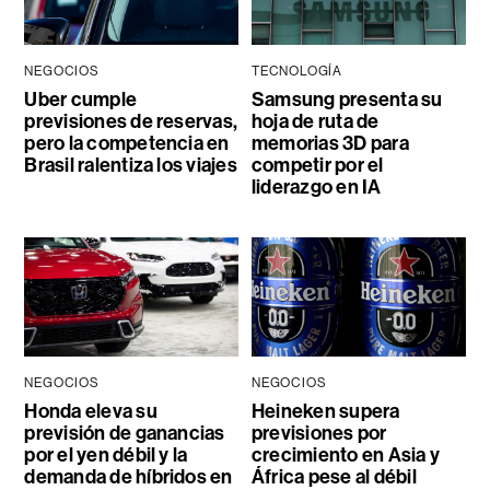
NEGOCIOS
TECNOLOGÍA
Uber cumple
Samsung presenta su
previsiones de reservas,
hoja de ruta de
pero la competencia en
memorias 3D para
Brasil ralentiza los viajes
competir por el
liderazgo en IA
NEGOCIOS
NEGOCIOS
Honda eleva su
Heineken supera
previsión de ganancias
previsiones por
por el yen débil y la
crecimiento en Asia y
demanda de híbridos en
África pese al débil