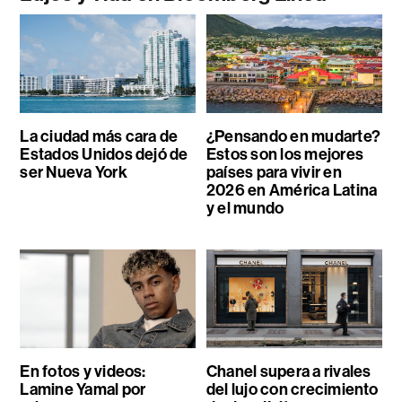
La ciudad más cara de
¿Pensando en mudarte?
Estados Unidos dejó de
Estos son los mejores
ser Nueva York
países para vivir en
2026 en América Latina
y el mundo
En fotos y videos:
Chanel supera a rivales
Lamine Yamal por
del lujo con crecimiento