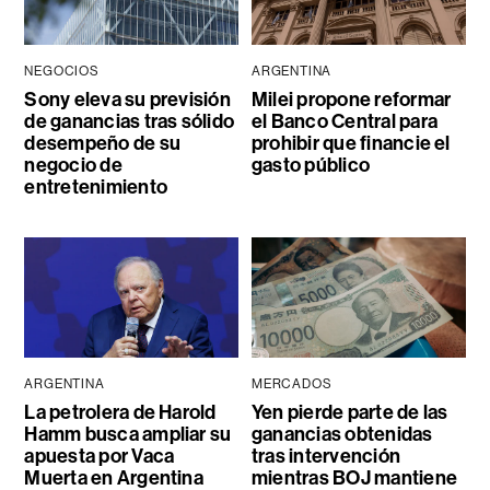
NEGOCIOS
ARGENTINA
Sony eleva su previsión
Milei propone reformar
de ganancias tras sólido
el Banco Central para
desempeño de su
prohibir que financie el
negocio de
gasto público
entretenimiento
ARGENTINA
MERCADOS
La petrolera de Harold
Yen pierde parte de las
Hamm busca ampliar su
ganancias obtenidas
apuesta por Vaca
tras intervención
Muerta en Argentina
mientras BOJ mantiene