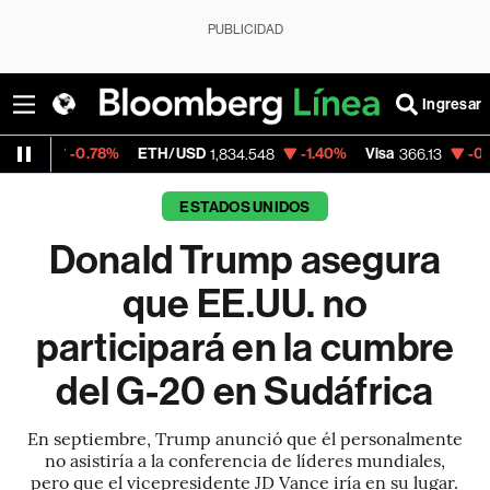
PUBLICIDAD
Ingresar
8%
ETH/USD
-1.40%
Visa
-0.04%
Mercado
1,834.548
366.13
ESTADOS UNIDOS
Donald Trump asegura
que EE.UU. no
participará en la cumbre
del G-20 en Sudáfrica
En septiembre, Trump anunció que él personalmente
no asistiría a la conferencia de líderes mundiales,
pero que el vicepresidente JD Vance iría en su lugar.