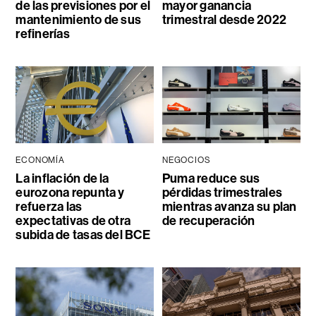
de las previsiones por el
mayor ganancia
mantenimiento de sus
trimestral desde 2022
refinerías
ECONOMÍA
NEGOCIOS
La inflación de la
Puma reduce sus
eurozona repunta y
pérdidas trimestrales
refuerza las
mientras avanza su plan
expectativas de otra
de recuperación
subida de tasas del BCE