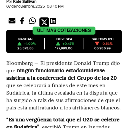
Por
Kate Sullivan
07 de noviembre, 2025 | 08:40 PM
ÚLTIMAS
COTIZACIONES
NASDAQ
IBOVESPA
S&P/BMV IPC
+1.00%
+0.47%
-0.53%
25,373.85
177,999.00
66,936.99
Bloomberg — El presidente Donald Trump dijo
que
ningún funcionario estadounidense
asistiría a la conferencia del Grupo de los 20
que se celebrará a finales de este mes en
Sudáfrica, la última escalada en la disputa que
ha surgido a raíz de sus afirmaciones de que el
país está maltratando a los afrikáneres blancos.
“Es una vergüenza total que el G20 se celebre
en Sudáfrica”
, escribió Trump en las redes