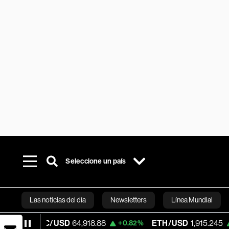
Seleccione un país
Las noticias del día
Newsletters
Línea Mundial
TC/USD
64,918.88
ETH/USD
1,915.245
V
+0.82%
+0.49%
Bloomberg 