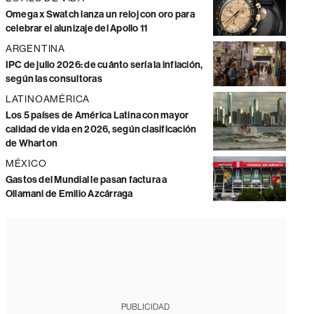
Omega x Swatch lanza un reloj con oro para
celebrar el alunizaje del Apollo 11
ARGENTINA
IPC de julio 2026: de cuánto sería la inflación,
según las consultoras
LATINOAMÉRICA
Los 5 países de América Latina con mayor
calidad de vida en 2026, según clasificación
de Wharton
MÉXICO
Gastos del Mundial le pasan factura a
Ollamani de Emilio Azcárraga
PUBLICIDAD