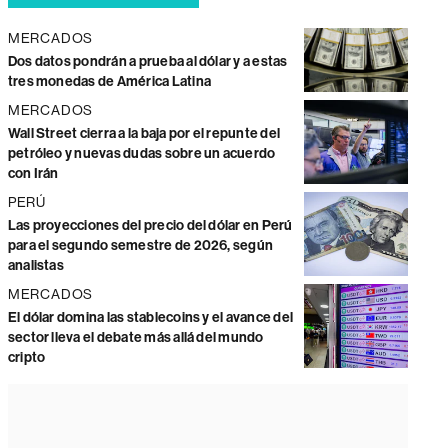
MERCADOS
Dos datos pondrán a prueba al dólar y a estas
tres monedas de América Latina
MERCADOS
Wall Street cierra a la baja por el repunte del
petróleo y nuevas dudas sobre un acuerdo
con Irán
PERÚ
Las proyecciones del precio del dólar en Perú
para el segundo semestre de 2026, según
analistas
MERCADOS
El dólar domina las stablecoins y el avance del
sector lleva el debate más allá del mundo
cripto