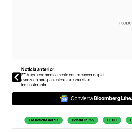
PUBLIC
Noticia anterior
FDA aprueba medicamento contra cáncer de piel
avanzado para pacientes sin respuesta a
inmunoterapia
Bloomberg Líne
Convierta
Temas de este artículo
Las noticias del día
Donald Trump
EE UU
E