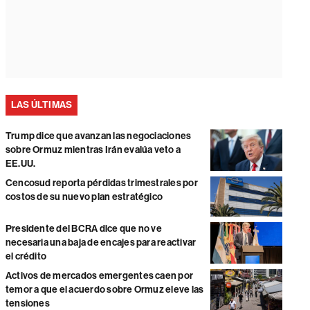
LAS ÚLTIMAS
Trump dice que avanzan las negociaciones
sobre Ormuz mientras Irán evalúa veto a
EE.UU.
Cencosud reporta pérdidas trimestrales por
costos de su nuevo plan estratégico
Presidente del BCRA dice que no ve
necesaria una baja de encajes para reactivar
el crédito
Activos de mercados emergentes caen por
temor a que el acuerdo sobre Ormuz eleve las
tensiones