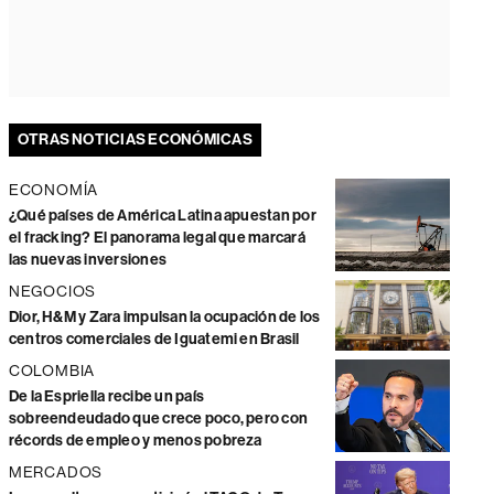
OTRAS NOTICIAS ECONÓMICAS
ECONOMÍA
¿Qué países de América Latina apuestan por
el fracking? El panorama legal que marcará
las nuevas inversiones
NEGOCIOS
Dior, H&M y Zara impulsan la ocupación de los
centros comerciales de Iguatemi en Brasil
COLOMBIA
De la Espriella recibe un país
sobreendeudado que crece poco, pero con
récords de empleo y menos pobreza
MERCADOS