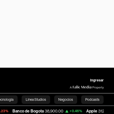
Ingresar
ecnología
Línea Studios
Negocios
Podcasts
o de Bogota
38,900.00
Apple
312.53
U
+0.46%
+0.51%
English