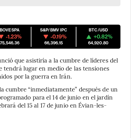
IBOVESPA
S&P/BMV IPC
BTC/USD
-1.23%
-0.19%
+0.82%
175,546.36
66,396.15
64,920.80
ió que asistiría a la cumbre de líderes del
e tendrá lugar en medio de las tensiones
idos por la guerra en Irán.
a la cumbre “inmediatamente” después de un
ogramado para el 14 de junio en el jardín
brará del 15 al 17 de junio en Évian-les-