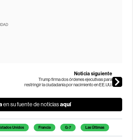
IDAD
Noticia siguiente
Trump firma dos órdenes ejecutivas para
restringir la ciudadanía por nacimiento en EE.UU.
a
aquí
en su fuente de noticias
stados Unidos
Francia
G-7
Las Últimas