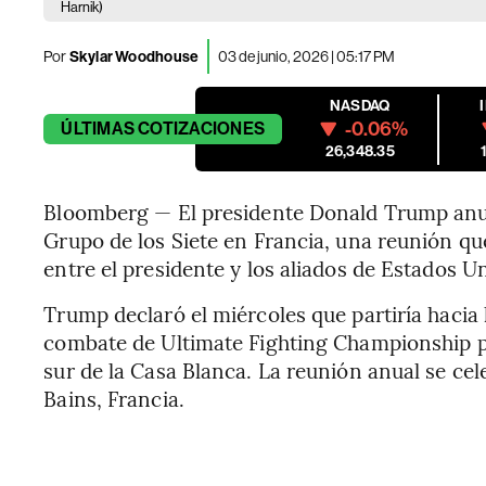
Harnik)
Por
Skylar Woodhouse
03 de junio, 2026 | 05:17 PM
NASDAQ
-0.06%
ÚLTIMAS
COTIZACIONES
26,348.35
Bloomberg — El presidente Donald Trump anunc
Grupo de los Siete en Francia, una reunión qu
entre el presidente y los aliados de Estados Un
Trump declaró el miércoles que partiría haci
combate de Ultimate Fighting Championship pr
sur de la Casa Blanca. La reunión anual se cele
Bains, Francia.